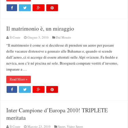
Il matrimonio è, un miraggio
Il Conte
Giugno 3, 2010
Dal Mondo
“Il matrimonio è come se si decidesse di prendere un aereo per passare
delle vacanze distensive a gennaio alle Bahamas e, quando si scende
dall’aereo, ci si accorge di essere atterrati sulle Alpi svizzere. Fa freddo e
nevica, non c’è né piscina né sole. Bisognerà comprare vestiti d’inverno,
imparare a …
Read More »
Inter Campione d’Europa 2010! TRIPLETE
meritata
Il Conte
Maggio 23, 2010
Sport
,
Video Sport