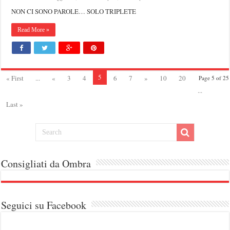
NON CI SONO PAROLE… SOLO TRIPLETE
Read More »
5
« First
...
«
3
4
6
7
»
10
20
Page 5 of 25
...
Last »
Consigliati da Ombra
Seguici su Facebook