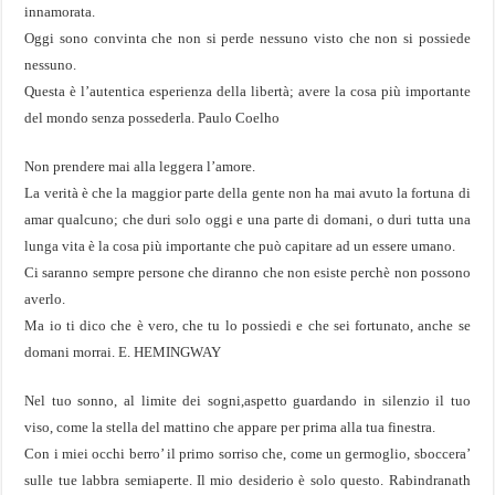
innamorata.
Oggi sono convinta che non si perde nessuno visto che non si possiede
nessuno.
Questa è l’autentica esperienza della libertà; avere la cosa più importante
del mondo senza possederla. Paulo Coelho
Non prendere mai alla leggera l’amore.
La verità è che la maggior parte della gente non ha mai avuto la fortuna di
amar qualcuno; che duri solo oggi e una parte di domani, o duri tutta una
lunga vita è la cosa più importante che può capitare ad un essere umano.
Ci saranno sempre persone che diranno che non esiste perchè non possono
averlo.
Ma io ti dico che è vero, che tu lo possiedi e che sei fortunato, anche se
domani morrai. E. HEMINGWAY
Nel tuo sonno, al limite dei sogni,aspetto guardando in silenzio il tuo
viso, come la stella del mattino che appare per prima alla tua finestra.
Con i miei occhi berro’ il primo sorriso che, come un germoglio, sboccera’
sulle tue labbra semiaperte. Il mio desiderio è solo questo. Rabindranath