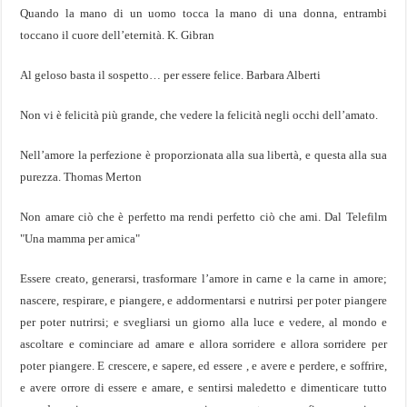
Quando la mano di un uomo tocca la mano di una donna, entrambi
toccano il cuore dell’eternità. K. Gibran
Al geloso basta il sospetto… per essere felice. Barbara Alberti
Non vi è felicità più grande, che vedere la felicità negli occhi dell’amato.
Nell’amore la perfezione è proporzionata alla sua libertà, e questa alla sua
purezza. Thomas Merton
Non amare ciò che è perfetto ma rendi perfetto ciò che ami. Dal Telefilm
"Una mamma per amica"
Essere creato, generarsi, trasformare l’amore in carne e la carne in amore;
nascere, respirare, e piangere, e addormentarsi e nutrirsi per poter piangere
per poter nutrirsi; e svegliarsi un giorno alla luce e vedere, al mondo e
ascoltare e cominciare ad amare e allora sorridere e allora sorridere per
poter piangere. E crescere, e sapere, ed essere , e avere e perdere, e soffrire,
e avere orrore di essere e amare, e sentirsi maledetto e dimenticare tutto