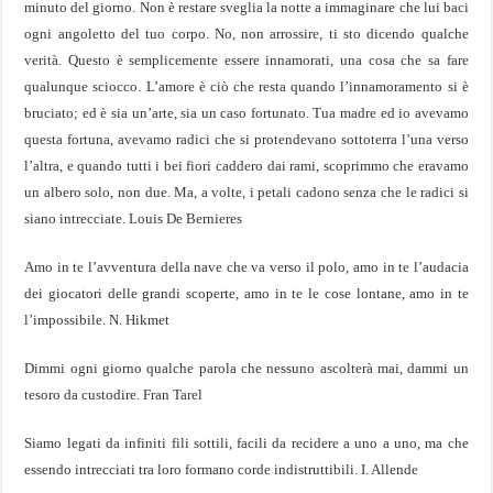
minuto del giorno. Non è restare sveglia la notte a immaginare che lui baci
ogni angoletto del tuo corpo. No, non arrossire, ti sto dicendo qualche
verità. Questo è semplicemente essere innamorati, una cosa che sa fare
qualunque sciocco. L’amore è ciò che resta quando l’innamoramento si è
bruciato; ed è sia un’arte, sia un caso fortunato. Tua madre ed io avevamo
questa fortuna, avevamo radici che si protendevano sottoterra l’una verso
l’altra, e quando tutti i bei fiori caddero dai rami, scoprimmo che eravamo
un albero solo, non due. Ma, a volte, i petali cadono senza che le radici si
siano intrecciate. Louis De Bernieres
Amo in te l’avventura della nave che va verso il polo, amo in te l’audacia
dei giocatori delle grandi scoperte, amo in te le cose lontane, amo in te
l’impossibile. N. Hikmet
Dimmi ogni giorno qualche parola che nessuno ascolterà mai, dammi un
tesoro da custodire. Fran Tarel
Siamo legati da infiniti fili sottili, facili da recidere a uno a uno, ma che
essendo intrecciati tra loro formano corde indistruttibili. I. Allende