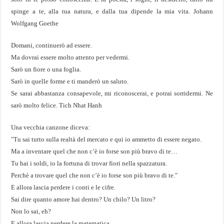
spinge a te, alla tua natura, e dalla tua dipende la mia vita. Johann
Wolfgang Goethe
Domani, continuerò ad essere.
Ma dovrai essere molto attento per vedermi.
Sarò un fiore o una foglia.
Sarò in quelle forme e ti manderò un saluto.
Se sarai abbastanza consapevole, mi riconoscerai, e potrai sorridermi. Ne
sarò molto felice. Tich Nhat Hanh
Una vecchia canzone diceva:
"Tu sai tutto sulla realtà del mercato e qui io ammetto di essere negato.
Ma a inventare quel che non c’è io forse son più bravo di te…
Tu hai i soldi, io la fortuna di trovar fiori nella spazzatura.
Perchè a trovare quel che non c’è io forse son più bravo di te."
E allora lascia perdere i conti e le cifre.
Sai dire quanto amore hai dentro? Un chilo? Un litro?
Non lo sai, eh?
E allora lascia perdere la matematica.