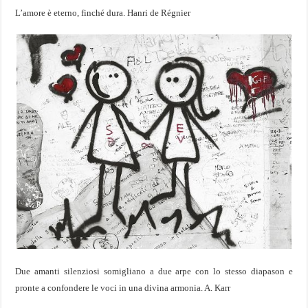
L’amore è eterno, finché dura. Hanri de Régnier
Due amanti silenziosi somigliano a due arpe con lo stesso diapason e
pronte a confondere le voci in una divina armonia. A. Karr