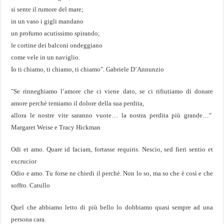
si sente il rumore del mare;
in un vaso i gigli mandano
un profumo acutissimo spirando;
le cortine dei balconi ondeggiano
come vele in un naviglio.
Io ti chiamo, ti chiamo, ti chiamo". Gabriele D’Annunzio
"Se rinneghiamo l’amore che ci viene dato, se ci rifiutiamo di donare
amore perchè temiamo il dolore della sua perdita,
allora le nostre vite saranno vuote… la nostra perdita più grande…"
Margaret Weise e Tracy Hickman
Odi et amo. Quare id faciam, fortasse requiris. Nescio, sed fieri sentio et
excrucior
Odio e amo. Tu forse ne chiedi il perchè. Non lo so, ma so che è così e che
soffro. Catullo
Quel che abbiamo letto di più bello lo dobbiamo quasi sempre ad una
persona cara.