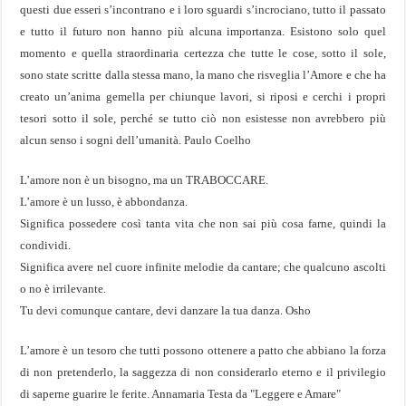
questi due esseri s’incontrano e i loro sguardi s’incrociano, tutto il passato
e tutto il futuro non hanno più alcuna importanza. Esistono solo quel
momento e quella straordinaria certezza che tutte le cose, sotto il sole,
sono state scritte dalla stessa mano, la mano che risveglia l’Amore e che ha
creato un’anima gemella per chiunque lavori, si riposi e cerchi i propri
tesori sotto il sole, perché se tutto ciò non esistesse non avrebbero più
alcun senso i sogni dell’umanità. Paulo Coelho
L’amore non è un bisogno, ma un TRABOCCARE.
L’amore è un lusso, è abbondanza.
Significa possedere così tanta vita che non sai più cosa farne, quindi la
condividi.
Significa avere nel cuore infinite melodie da cantare; che qualcuno ascolti
o no è irrilevante.
Tu devi comunque cantare, devi danzare la tua danza. Osho
L’amore è un tesoro che tutti possono ottenere a patto che abbiano la forza
di non pretenderlo, la saggezza di non considerarlo eterno e il privilegio
di saperne guarire le ferite. Annamaria Testa da "Leggere e Amare"