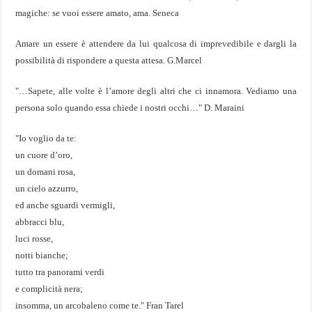
magiche: se vuoi essere amato, ama. Seneca
Amare un essere è attendere da lui qualcosa di imprevedibile
e dargli la
possibilità di rispondere a questa attesa. G.Marcel
"…Sapete, alle volte è l’amore degli altri che ci innamora. Vediamo una
persona solo quando essa chiede i nostri occhi…" D. Maraini
"Io voglio da te:
un cuore d’oro,
un domani rosa,
un cielo azzurro,
ed anche sguardi vermigli,
abbracci blu,
luci rosse,
notti bianche;
tutto tra panorami verdi
e complicità nera;
insomma, un arcobaleno come te." Fran Tarel