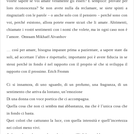
volete sapere se voi amate veramente gli esseri? È semplice: provate per
loro riconoscenza? Se non avete nulla da reclamare, se siete spinti a
ringraziarli con le parole – o anche solo con il pensiero – perché sono con
voi, perché esistono, allora potete essere sicuri che li amate. Altrimenti,
chiamate i vostri sentimenti con i nomi che volete, ma in ogni caso non è
l’amore. Omraam Mikhaël Aïvanhov
… così per amare, bisogna imparare prima a pazientare, a sapere stare da
soli, ad accettare l’altro e rispettarlo; importante poi è avere fiducia in se
stessi perchè in fondo è nel rapporto con il proprio sè che si sviluppa il
rapporto con il prossimo. Erich Fromm
Ci si innamora, di uno sguardo, di un profumo, una fragranza, di un
sentimento che arriva da lontano, un’emozione
Di una donna con voce poetica che ci accompagna.
Quella cosa che non ci sembra mai abbastanza, ma che è l’unica cosa che
in fondo ci basta.
Quei colori che catturano la luce, con quella intensità e quell’incertezza
nei colori meno vivi.