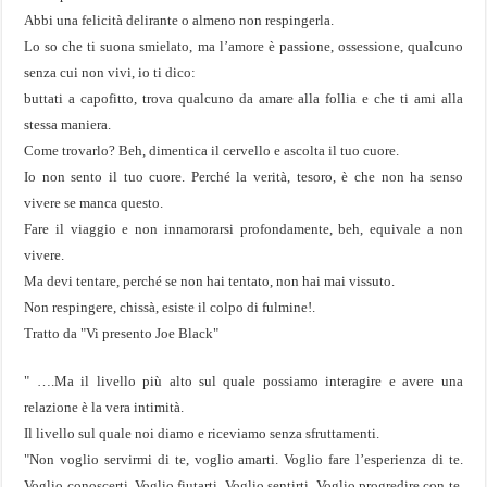
Abbi una felicità delirante o almeno non respingerla.
Lo so che ti suona smielato, ma l’amore è passione, ossessione, qualcuno
senza cui non vivi, io ti dico:
buttati a capofitto, trova qualcuno da amare alla follia e che ti ami alla
stessa maniera.
Come trovarlo? Beh, dimentica il cervello e ascolta il tuo cuore.
Io non sento il tuo cuore. Perché la verità, tesoro, è che non ha senso
vivere se manca questo.
Fare il viaggio e non innamorarsi profondamente, beh, equivale a non
vivere.
Ma devi tentare, perché se non hai tentato, non hai mai vissuto.
Non respingere, chissà, esiste il colpo di fulmine!.
Tratto da "Vi presento Joe Black"
" ….Ma il livello più alto sul quale possiamo interagire e avere una
relazione è la vera intimità.
Il livello sul quale noi diamo e riceviamo senza sfruttamenti.
"Non voglio servirmi di te, voglio amarti. Voglio fare l’esperienza di te.
Voglio conoscerti. Voglio fiutarti. Voglio sentirti. Voglio progredire con te.