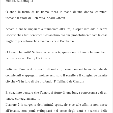
mondo. R. Battaglia
Quando la mano di un uomo tocca la mano di una donna, entrambi
toccano il cuore dell’eternità. Khalil Gibran
Amare è anche imparare a rinunciare all’altro, a saper dire addio senza
lasciare che i tuoi sentimenti ostacolino ciò che probabilmente sarà la cosa
migliore per coloro che amiamo. Sergio Bambaren
O frenetiche notti! Se fossi accanto a te, queste notti frenetiche sarebbero
la nostra estasi. Emily Dickinson
Soltanto l’amore è in grado di unire gli esseri umani in modo tale da
completarli e appagarli, poichè esso solo li sceglie e li congiunge tramite
ciò che v’è in loro di più profondo. P. Teilhard de Chardin
E’
sbagliato pensare che l’amore si frutto di una lunga conoscenza e di un
tenace corteggiamento…
L’amore è la sorgente dell’affinità spirituale e se tale affinità non nasce
all’istante, non potrà svilupparsi nel corso degli anni e neanche delle