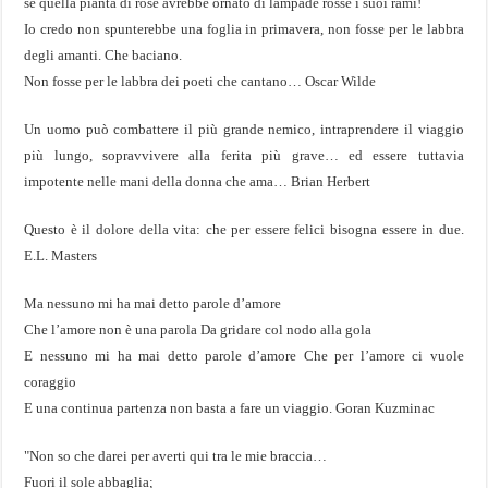
se quella pianta di rose avrebbe ornato di lampade rosse i suoi rami!
Io credo non spunterebbe una foglia in primavera, non fosse per le labbra
degli amanti. Che baciano.
Non fosse per le labbra dei poeti che cantano… Oscar Wilde
Un uomo può combattere il più grande nemico, intraprendere il viaggio
più lungo, sopravvivere alla ferita più grave… ed essere tuttavia
impotente nelle mani della donna che ama… Brian Herbert
Questo è il dolore della vita: che per essere felici bisogna essere in due.
E.L. Masters
Ma nessuno mi ha mai detto parole d’amore
Che l’amore non è una parola Da gridare col nodo alla gola
E nessuno mi ha mai detto parole d’amore Che per l’amore ci vuole
coraggio
E una continua partenza non basta a fare un viaggio. Goran Kuzminac
"Non so che darei per averti qui tra le mie braccia…
Fuori il sole abbaglia;