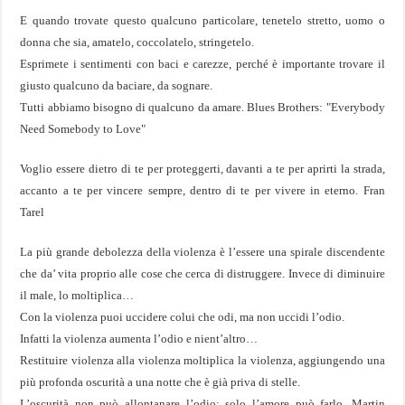
E quando trovate questo qualcuno particolare, tenetelo stretto, uomo o
donna che sia, amatelo, coccolatelo, stringetelo.
Esprimete i sentimenti con baci e carezze, perché è importante trovare il
giusto qualcuno da baciare, da sognare.
Tutti abbiamo bisogno di qualcuno da amare. Blues Brothers: "Everybody
Need Somebody to Love"
Voglio essere dietro di te per proteggerti, davanti a te per aprirti la strada,
accanto a te per vincere sempre, dentro di te per vivere in eterno. Fran
Tarel
La più grande debolezza della violenza è l’essere una spirale discendente
che da’ vita proprio alle cose che cerca di distruggere. Invece di diminuire
il male, lo moltiplica…
Con la violenza puoi uccidere colui che odi, ma non uccidi l’odio.
Infatti la violenza aumenta l’odio e nient’altro…
Restituire violenza alla violenza moltiplica la violenza, aggiungendo una
più profonda oscurità a una notte che è già priva di stelle.
L’oscurità non può allontanare l’odio; solo l’amore può farlo. Martin