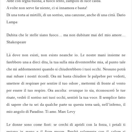
Arde con legna buona, a fuoco lento, zampilli di luce calda.
A volte non serve far niente, ci si innamora e basta!
Di una torta ai mirtilli, di un sorriso, una canzone, anche di una città. Dario
Lampa
Dubita che le stelle siano fuoco… ma non dubitare mai del mio amore…
Shakespeare
Là dove non esisti, non esisto neanche io. Le nostre mani insieme ne
farebbero una a dieci dita, la tua sulla mia diventerebbe mia, al punto tale
che mi addormenterei quando si chiuderebbero i tuoi occhi. Nessuno potrà
mai rubare i nostri ricordi. Ora mi basta chiudere le palpebre per vederti,
smettere di respirare per sentire il tuo odore , mettermi di fronte al vento
per essere il tuo respiro. Ora ascolta: ovunque io sia, riconoscerò le tue
risate, vedrò il sorriso nei tuoi occhi, sentirò la tua voce. Il semplice fatto
di sapere che tu sei da qualche parte su questa terra sarà, nell’inferno, il
mio angolo di Paradiso. Ti amo. Marc Levy
Le donne sono come fiori: se cerchi di aprirli con la forza, i petali ti
restano in mano e il fiore muore. Perchè solamente con il calore si