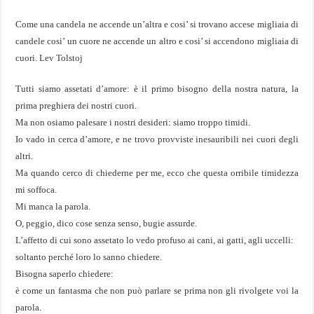
Come una candela ne accende un’altra e cosi’ si trovano accese migliaia di
candele cosi’ un cuore ne accende un altro e cosi’ si accendono migliaia di
cuori. Lev Tolstoj
Tutti siamo assetati d’amore: è il primo bisogno della nostra natura, la
prima preghiera dei nostri cuori.
Ma non osiamo palesare i nostri desideri: siamo troppo timidi.
Io vado in cerca d’amore, e ne trovo provviste inesauribili nei cuori degli
altri.
Ma quando cerco di chiederne per me, ecco che questa orribile timidezza
mi soffoca.
Mi manca la parola.
O, peggio, dico cose senza senso, bugie assurde.
L’affetto di cui sono assetato lo vedo profuso ai cani, ai gatti, agli uccelli:
soltanto perché loro lo sanno chiedere.
Bisogna saperlo chiedere:
è come un fantasma che non può parlare se prima non gli rivolgete voi la
parola.