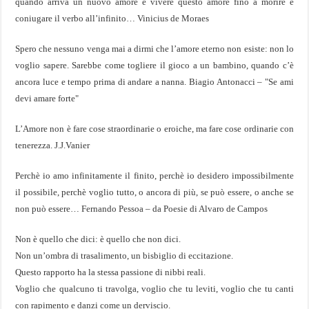
quando arriva un nuovo amore e vivere questo amore fino a morire e
coniugare il verbo all’infinito… Vinicius de Moraes
Spero che nessuno venga mai a dirmi che l’amore eterno non esiste: non lo
voglio sapere. Sarebbe come togliere il gioco a un bambino, quando c’è
ancora luce e tempo prima di andare a nanna. Biagio Antonacci – "Se ami
devi amare forte"
L’Amore non è fare cose straordinarie o eroiche, ma fare cose ordinarie con
tenerezza. J.J.Vanier
Perchè io amo infinitamente il finito, perchè io desidero impossibilmente
il possibile, perchè voglio tutto, o ancora di più, se può essere, o anche se
non può essere… Fernando Pessoa – da Poesie di Alvaro de Campos
Non è quello che dici: è quello che non dici.
Non un’ombra di trasalimento, un bisbiglio di eccitazione.
Questo rapporto ha la stessa passione di nibbi reali.
Voglio che qualcuno ti travolga, voglio che tu leviti, voglio che tu canti
con rapimento e danzi come un derviscio.