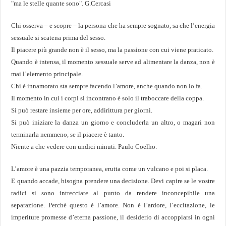
"ma le stelle quante sono". G.Cercasi
Chi osserva – e scopre – la persona che ha sempre sognato, sa che l’energia
sessuale si scatena prima del sesso.
Il piacere più grande non è il sesso, ma la passione con cui viene praticato.
Quando è intensa, il momento sessuale serve ad alimentare la danza, non è
mai l’elemento principale.
Chi è innamorato sta sempre facendo l’amore, anche quando non lo fa.
Il momento in cui i corpi si incontrano è solo il traboccare della coppa.
Si può restare insieme per ore, addirittura per giorni.
Si può iniziare la danza un giorno e concluderla un altro, o magari non
terminarla nemmeno, se il piacere è tanto.
Niente a che vedere con undici minuti. Paulo Coelho.
L’amore è una pazzia temporanea, erutta come un vulcano e poi si placa.
E quando accade, bisogna prendere una decisione. Devi capire se le vostre
radici si sono intrecciate al punto da rendere inconcepibile una
separazione. Perché questo è l’amore. Non è l’ardore, l’eccitazione, le
imperiture promesse d’eterna passione, il desiderio di accoppiarsi in ogni