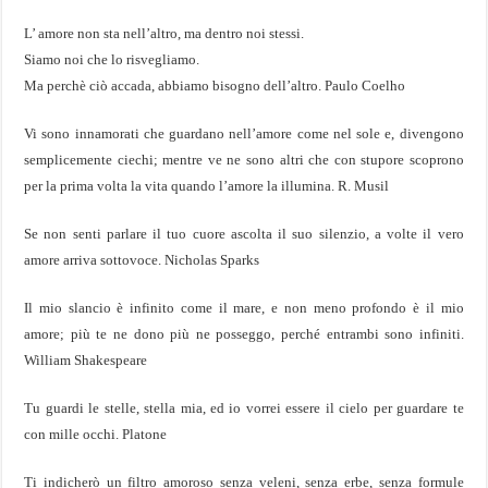
L’ amore non sta nell’altro, ma dentro noi stessi.
Siamo noi che lo risvegliamo.
Ma perchè ciò accada, abbiamo bisogno dell’altro. Paulo Coelho
Vi sono innamorati che guardano nell’amore come nel sole e, divengono
semplicemente ciechi; mentre ve ne sono altri che con stupore scoprono
per la prima volta la vita quando l’amore la illumina. R. Musil
Se non senti parlare il tuo cuore ascolta il suo silenzio, a volte il vero
amore arriva sottovoce. Nicholas Sparks
Il mio slancio è infinito come il mare, e non meno profondo è il mio
amore; più te ne dono più ne posseggo, perché entrambi sono infiniti.
William Shakespeare
Tu guardi le stelle, stella mia, ed io vorrei essere il cielo per guardare te
con mille occhi. Platone
Ti indicherò un filtro amoroso senza veleni, senza erbe, senza formule