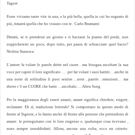
Tagore
Forse viviamo tante vite in una, e la più bella, quella in cui ho sognato di
più, rimarrà quella che ho vissuto con te. Carlo Bramanti
Dimmi, se ti prendessi un giorno e ti baciassi la pianta del piede, non
zoppicheresti un poco, dopo tutto, per paura di schiacciare quel bacio?
Nichita Stanescu
L’amore fa volare le parole dritte nel cuore…ma bisogna ascoltare la sua
voce per capire il loro significato …. per far volare i suoi battiti….anche in
una notte di solitudine li puoi sentire….note…parole…emozioni… ma
dietro c’è un CUORE che batte….ascoltalo…. Alien Song
Per la maggioranza degli esseri umani, amare significa chiedere, esigere,
reclamare. Eh sì, traduzione letterale! Si comportano in questo modo di
fronte al Signore, e lo fanno anche di fronte alle persone che pretendono di
amare: le perseguitano con le loro esigenze e, qualunque cosa ricevano ,
sono sempre insoddisfatti. Allora, ancora una volta, ecco un criterio: