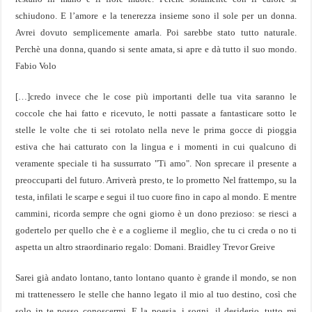
schiudono. E l’amore e la tenerezza insieme sono il sole per un donna.
Avrei dovuto semplicemente amarla. Poi sarebbe stato tutto naturale.
Perchè una donna, quando si sente amata, si apre e dà tutto il suo mondo.
Fabio Volo
[…]credo invece che le cose più importanti delle tua vita saranno le
coccole che hai fatto e ricevuto, le notti passate a fantasticare sotto le
stelle le volte che ti sei rotolato nella neve le prima gocce di pioggia
estiva che hai catturato con la lingua e i momenti in cui qualcuno di
veramente speciale ti ha sussurrato "Ti amo". Non sprecare il presente a
preoccuparti del futuro. Arriverà presto, te lo prometto Nel frattempo, su la
testa, infilati le scarpe e segui il tuo cuore fino in capo al mondo. E mentre
cammini, ricorda sempre che ogni giorno è un dono prezioso: se riesci a
godertelo per quello che è e a coglierne il meglio, che tu ci creda o no ti
aspetta un altro straordinario regalo: Domani. Braidley Trevor Greive
Sarei già andato lontano, tanto lontano quanto è grande il mondo, se non
mi trattenessero le stelle che hanno legato il mio al tuo destino, così che
solo in te posso conoscermi. E la poesia, i sogni, il desiderio, tutto mi