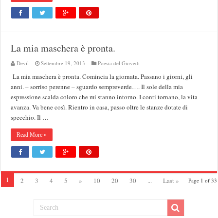
La mia maschera è pronta.
Devil
Settembre 19, 2013
Poesia del Giovedi
La mia maschera è pronta. Comincia la giornata. Passano i giorni, gli
anni. – sorriso perenne – sguardo sempreverde…. Il sole della mia
espressione scalda coloro che mi stanno intorno. I conti tornano, la vita
avanza. Va bene così. Rientro in casa, passo oltre le stanze dotate di
specchio. Il …
Read More »
1
2
3
4
5
»
10
20
30
...
Last »
Page 1 of 33