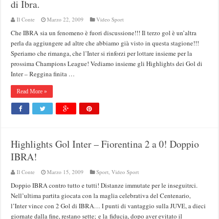
di Ibra.
Il Conte
Marzo 22, 2009
Video Sport
Che IBRA sia un fenomeno è fuori discussione!!! Il terzo gol è un’altra
perla da aggiungere ad altre che abbiamo già visto in questa stagione!!!
Speriamo che rimanga, che l’Inter si rinforzi per lottare insieme per la
prossima Champions League! Vediamo insieme gli Highlights dei Gol di
Inter – Reggina finita …
Read More »
Highlights Gol Inter – Fiorentina 2 a 0! Doppio
IBRA!
Il Conte
Marzo 15, 2009
Sport
,
Video Sport
Doppio IBRA contro tutto e tutti! Distanze immutate per le inseguitrci.
Nell’ultima partita giocata con la maglia celebrativa del Centenario,
l’Inter vince con 2 Gol di IBRA… I punti di vantaggio sulla JUVE, a dieci
giornate dalla fine, restano sette; e la fiducia, dopo aver evitato il