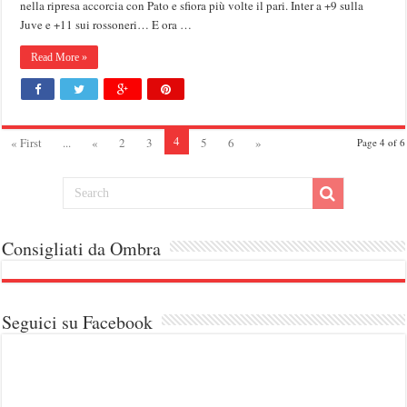
nella ripresa accorcia con Pato e sfiora più volte il pari. Inter a +9 sulla
Juve e +11 sui rossoneri… E ora …
Read More »
4
« First
...
«
2
3
5
6
»
Page 4 of 6
Consigliati da Ombra
Seguici su Facebook