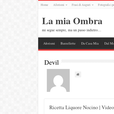
Home
Aforismi
Frasi di Auguri
Fotografa i p
La mia Ombra
mi segue sempre, ma un passo indietro…
Aforismi
Barzellette
Da Casa Mia
Dal M
Devil
Ricetta Liquore Nocino | Video