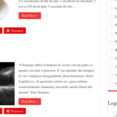
1\2 cucchiaino di thè di sale 1 cucchiaio di zucchero 2
uova 250 ml di latte 3 cucchiai di olio …
I
Read More »
M
P
Pinterest
P
P
R
S
“Chiunque abbia la fortuna di vivere con un gatto sa
T
quanto sia utile e prezioso. E’ un animale che riempie
V
la vita, elargisce insegnamenti, dona benessere. Sotto
la pelliccia , di qualsiasi colore sia , giace tuttora
V
essenzialmente immutata, una delle anime libere del
mondo” Eric Guarney
Log
Read More »
Pinterest