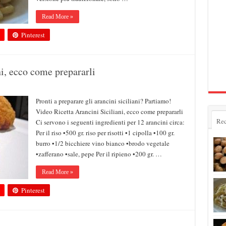
Read More »
Pinterest
i, ecco come prepararli
Pronti a preparare gli arancini siciliani? Partiamo!
Video Ricetta Arancini Siciliani, ecco come prepararli
Rec
Ci servono i seguenti ingredienti per 12 arancini circa:
Per il riso •500 gr. riso per risotti •1 cipolla •100 gr.
burro •1/2 bicchiere vino bianco •brodo vegetale
•zafferano •sale, pepe Per il ripieno •200 gr. …
Read More »
Pinterest