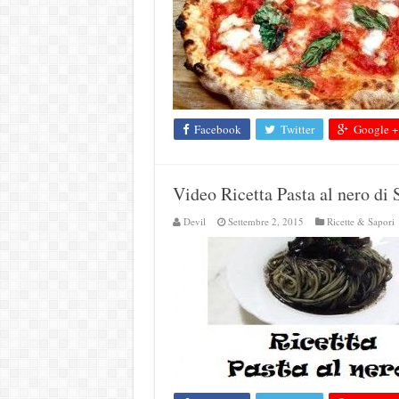
Facebook
Twitter
Google +
Video Ricetta Pasta al nero di 
Devil
Settembre 2, 2015
Ricette & Sapori