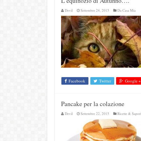
L’equinozio di Autunno….
Devil
Settembre 24, 2015
Da Casa Mia
Facebook
Twitter
Google +
Pancake per la colazione
Devil
Settembre 22, 2015
Ricette & Sapor