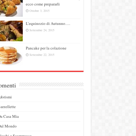
ecco come prepararli
Ottobre 3, 2015
L’equinozio di Autunno….
Settembre 24, 2015
Pancake per la colazione
Settembre 22, 2015
omenti
forismi
arzellette
a Casa Mia
Dal Mondo
iochi e Scommesse