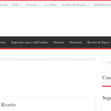
ensieri
Dieta
Oroscopo
Le Ombre
Le Mani dei Blogger
Informativa est
ondo
Impronte, tracce dell’ombra
Pensieri
Personali
Ricette & Sapori
Cons
Segu
 Ricetta