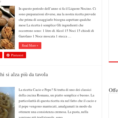
i
In questo periodo dell’anno si fa il Liquore Nocino. Ci
sono preparazioni diverse, ma la nostra ricetta prevede
che prima di assaggiarlo bisogna aspettare qualche
mese La ricetta è semplice Gli ingredienti che
occorrono sono: 1 litro di Alcol 15 Noci 15 chiodi di
Garofano 1 Noce moscata 1 stecca …
Read More »
Pinterest
i si alza più da tavola
Off
La ricetta Cacio e Pepe? Si tratta di uno dei classici
della cucina Romana, un piatto semplice e buono. La
particolarità di questa ricetta sta nel fatto che il cacio e
il pepe vengono mantecati, amalgamati in modo da
ottenere una consistenza cremosa. La pasta, nella
versione più tradizionale, sono …