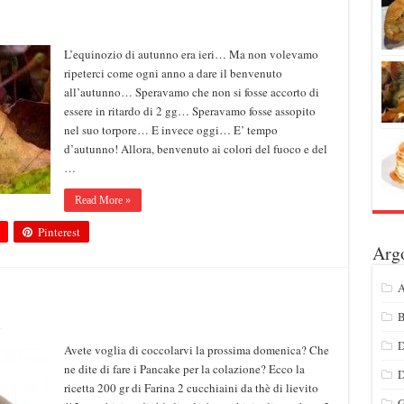
L’equinozio di autunno era ieri… Ma non volevamo
ripeterci come ogni anno a dare il benvenuto
all’autunno… Speravamo che non si fosse accorto di
essere in ritardo di 2 gg… Speravamo fosse assopito
nel suo torpore… E invece oggi… E’ tempo
d’autunno! Allora, benvenuto ai colori del fuoco e del
…
Read More »
Pinterest
Arg
A
B
i
D
Avete voglia di coccolarvi la prossima domenica? Che
ne dite di fare i Pancake per la colazione? Ecco la
ricetta 200 gr di Farina 2 cucchiaini da thè di lievito
G