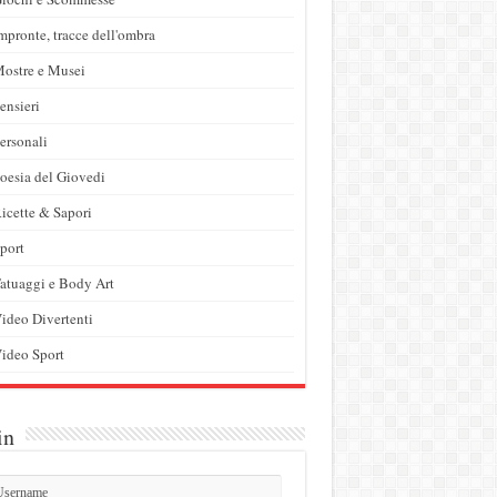
mpronte, tracce dell'ombra
ostre e Musei
ensieri
ersonali
oesia del Giovedi
icette & Sapori
port
atuaggi e Body Art
ideo Divertenti
ideo Sport
in