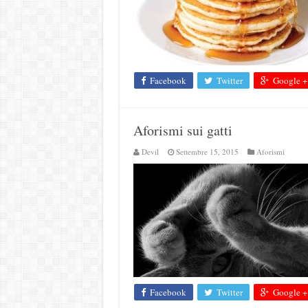
Facebook
Twitter
Google +
Aforismi sui gatti
Devil
Settembre 15, 2015
Aforismi
Facebook
Twitter
Google +