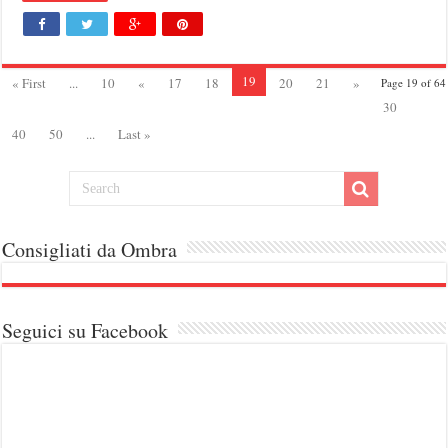
19
« First
...
10
«
17
18
20
21
»
Page 19 of 64
30
40
50
...
Last »
Consigliati da Ombra
Seguici su Facebook