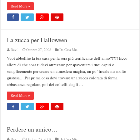
Read More »
La zucca per Halloween
Devil
Ottobre 27, 2008
Da Casa Mia
Vuoi abbellire la tua casa per la sera più terrificante dell’anno?!?!? Ecco
allora di che cosa ti devi attrezzare per spaventare i tuoi ospiti o
semplicemente per creare un’atmosfera magica, un po’ irreale ma molto
gustosa….Per prima cosa devi trovare una zucca colorata di forma
abbastanza regolare, poi dei coltelli, degli …
Read More »
Perdere un amico…
Devil
Ottobre 23, 2008
Da Casa Mia