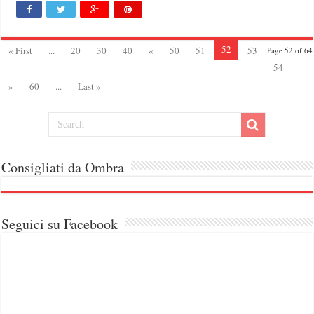
52
« First
...
20
30
40
«
50
51
53
Page 52 of 64
54
»
60
...
Last »
Consigliati da Ombra
Seguici su Facebook