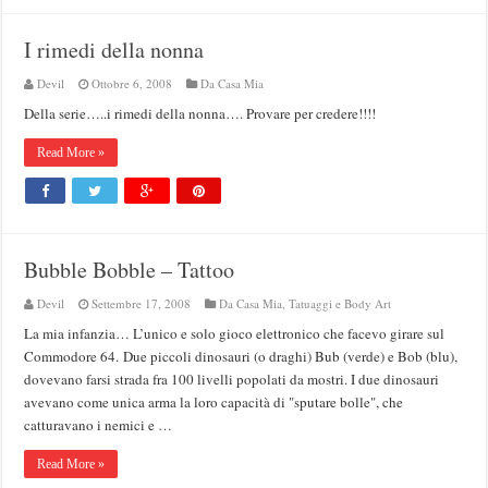
I rimedi della nonna
Devil
Ottobre 6, 2008
Da Casa Mia
Della serie…..i rimedi della nonna…. Provare per credere!!!!
Read More »
Bubble Bobble – Tattoo
Devil
Settembre 17, 2008
Da Casa Mia
,
Tatuaggi e Body Art
La mia infanzia… L’unico e solo gioco elettronico che facevo girare sul
Commodore 64. Due piccoli dinosauri (o draghi) Bub (verde) e Bob (blu),
dovevano farsi strada fra 100 livelli popolati da mostri. I due dinosauri
avevano come unica arma la loro capacità di "sputare bolle", che
catturavano i nemici e …
Read More »