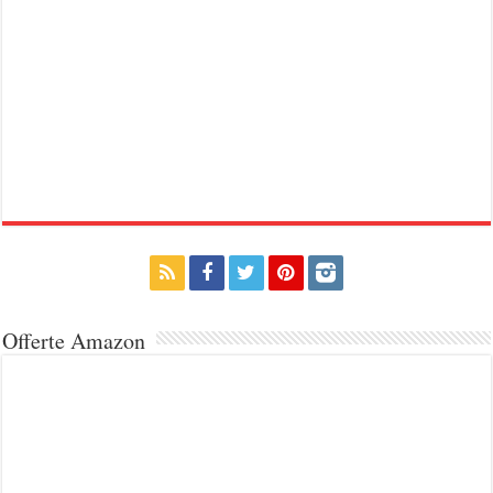
Offerte Amazon