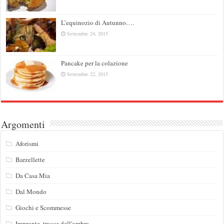
L’equinozio di Autunno….
Settembre 24, 2015
Pancake per la colazione
Settembre 22, 2015
Argomenti
Aforismi
Barzellette
Da Casa Mia
Dal Mondo
Giochi e Scommesse
Impronte, tracce dell'ombra