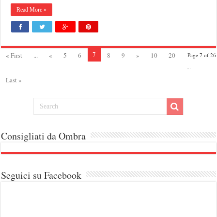
Read More »
7
« First
...
«
5
6
8
9
»
10
20
Page 7 of 26
...
Last »
Consigliati da Ombra
Seguici su Facebook