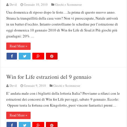
Devil
Gennaio 10, 2010
Giochi e Scommesse
Una domenica di riposo dopo le feste….la prima di questo nuovo anno.
Strana la tranquillità della casa vero? Non vi preoccupate, Natale arriverà
in un batter d’occhio. Intanto controlliamo le schedine per l’estrazione di
oggi domenica 10 gennaio 2010 di Win for Life di Sisal.it Più giochi più
guadagni: 20% …
Read More »
Win for Life estrazioni del 9 gennaio
Devil
Gennaio 9, 2010
Giochi e Scommesse
E’ andata male con i biglietti della lotteria Italia? Proviamo a rifarci con le
estrazioni dei concorsi di Win for Life per oggi, sabato 9 gennaio. Eccole:
Oppure tenta la fortuna con Kingolotto, puoi vincere fantastici premi…
Read More »