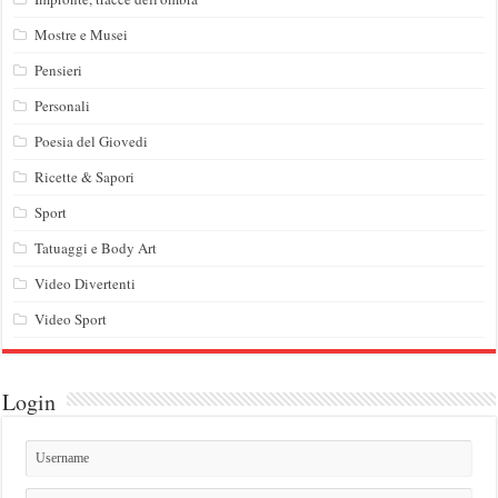
Mostre e Musei
Pensieri
Personali
Poesia del Giovedi
Ricette & Sapori
Sport
Tatuaggi e Body Art
Video Divertenti
Video Sport
Login