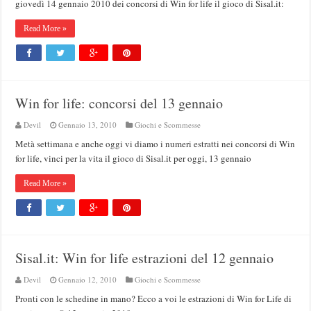
giovedì 14 gennaio 2010 dei concorsi di Win for life il gioco di Sisal.it:
Read More »
Win for life: concorsi del 13 gennaio
Devil
Gennaio 13, 2010
Giochi e Scommesse
Metà settimana e anche oggi vi diamo i numeri estratti nei concorsi di Win
for life, vinci per la vita il gioco di Sisal.it per oggi, 13 gennaio
Read More »
Sisal.it: Win for life estrazioni del 12 gennaio
Devil
Gennaio 12, 2010
Giochi e Scommesse
Pronti con le schedine in mano? Ecco a voi le estrazioni di Win for Life di