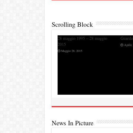
Scrolling Block
28 maggio 1995 – 28 maggio
Guardarsi allo specchio?
2015
Aprile 9, 2015
Maggio 28, 2015
News In Picture