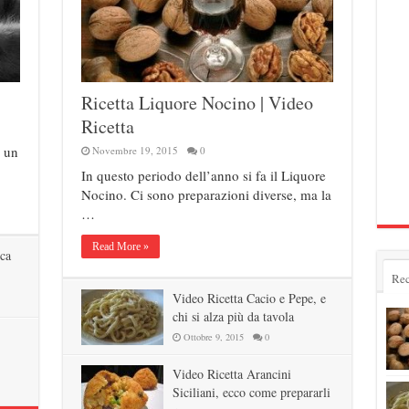
Ricetta Liquore Nocino | Video
Ricetta
n un
Novembre 19, 2015
0
In questo periodo dell’anno si fa il Liquore
Nocino. Ci sono preparazioni diverse, ma la
…
Read More »
ca
Rec
Video Ricetta Cacio e Pepe, e
chi si alza più da tavola
Ottobre 9, 2015
0
Video Ricetta Arancini
Siciliani, ecco come prepararli