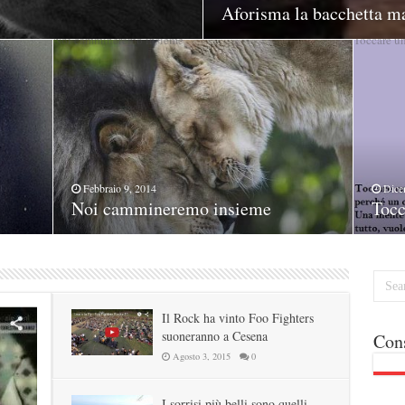
Aforisma la bacchetta m
Man-tenere, che è un te
Noi cammineremo insieme
La meraviglia
Toccare 
La cosa mi
Nove
La c
Febbraio 9, 2014
Novembre 3, 2013
Dice
Noi cammineremo insieme
La meraviglia
Toc
reci
Il Rock ha vinto Foo Fighters
suoneranno a Cesena
Cons
Agosto 3, 2015
0
I sorrisi più belli sono quelli