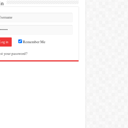
in
Remember Me
st your password?