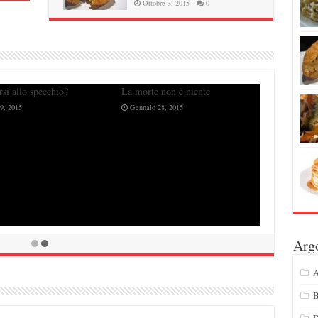
Ottobre 3, 2015
0
La morte non è niente
E’ sta
Gennaio 28, 2015
Agos
Seguo il mio istinto ed il mio
cuore
Agosto 29, 2015
Arg
A
B
D