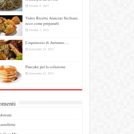
Ottobre 9, 2015
Video Ricetta Arancini Siciliani,
ecco come prepararli
Ottobre 3, 2015
to difficilissimo
Lottare per stare insieme
L’equinozio di Autunno….
to 19, 2015
Giugno 22, 2015
Settembre 24, 2015
Pancake per la colazione
Settembre 22, 2015
omenti
forismi
arzellette
a Casa Mia