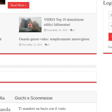
Log
Read More »
VIDEO Top 10 demolizioni
edifici fallimentari
Settembre 16, 2015
0
ù
Guarda questo video: semplicemente meravigliosi
Dicembre 12, 2011
0
Lo
Mia
Giochi e Scommesse
arola
Ti manderò un bacio con il vento