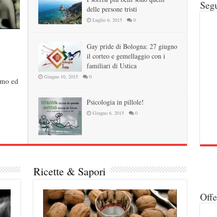
Segu
delle persone tristi
Luglio 6, 2015
0
Gay pride di Bologna: 27 giugno
il corteo e gemellaggio con i
familiari di Ustica
Giugno 10, 2015
0
omo ed
…
Psicologia in pillole!
Giugno 6, 2015
0
Ricette & Sapori
Off