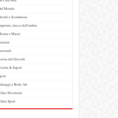
Dal Mondo
iochi e Scommesse
mpronte, tracce dell'ombra
ostre e Musei
ensieri
ersonali
oesia del Giovedi
icette & Sapori
port
atuaggi e Body Art
ideo Divertenti
ideo Sport