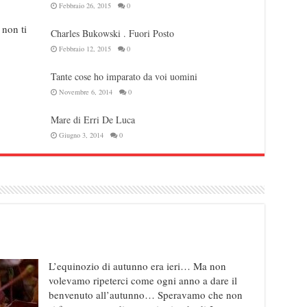
Febbraio 26, 2015
0
 non ti
Charles Bukowski . Fuori Posto
Febbraio 12, 2015
0
Tante cose ho imparato da voi uomini
Novembre 6, 2014
0
Mare di Erri De Luca
Giugno 3, 2014
0
L’equinozio di autunno era ieri… Ma non
volevamo ripeterci come ogni anno a dare il
benvenuto all’autunno… Speravamo che non