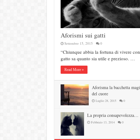
Aforismi sui gatti
Settembre 15, 2015
0
“Chiunque abbia la fortuna di vivere co
gatto sa quanto sia utile e prezioso. …
Read More »
Aforisma la bacchetta magi
del cuore
Luglio 28, 2015
0
La propria consapevolezza…
Febbraio 13, 2014
0