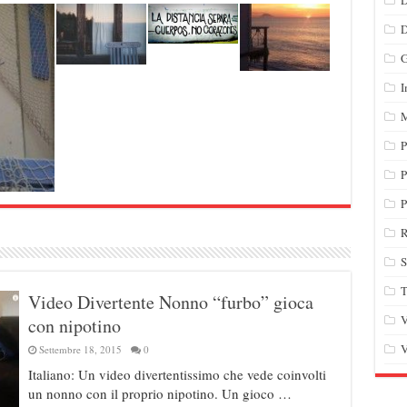
G
I
M
P
P
P
R
S
T
Video Divertente Nonno “furbo” gioca
V
con nipotino
V
Settembre 18, 2015
0
Italiano: Un video divertentissimo che vede coinvolti
un nonno con il proprio nipotino. Un gioco …