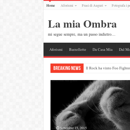
Home
Aforismi
Frasi di Auguri
Fotografa i p
La mia Ombra
mi segue sempre, ma un passo indietro…
Aforismi
Barzellette
Da Casa Mia
Dal M
Breaking News
I sorrisi più b
Aforismi sui gatti
Una nuova opportunità…
Settembre 15, 2015
Dicembre 2, 2013