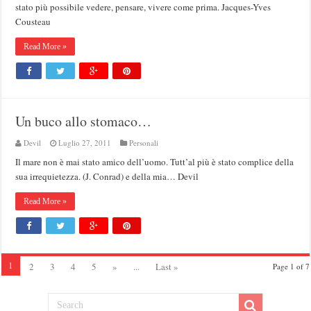
stato più possibile vedere, pensare, vivere come prima. Jacques-Yves
Cousteau
Read More »
Un buco allo stomaco…
Devil
Luglio 27, 2011
Personali
Il mare non è mai stato amico dell’uomo. Tutt’al più è stato complice della
sua irrequietezza. (J. Conrad) e della mia… Devil
Read More »
1
2
3
4
5
»
...
Last »
Page 1 of 7