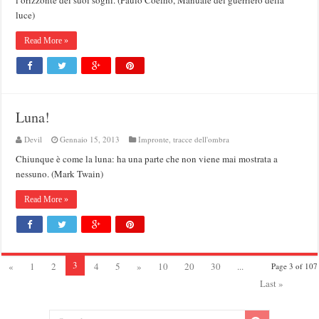
l’orizzonte dei suoi sogni. (Paulo Coelho, Manuale del guerriero della
luce)
Read More »
Luna!
Devil
Gennaio 15, 2013
Impronte, tracce dell'ombra
Chiunque è come la luna: ha una parte che non viene mai mostrata a
nessuno. (Mark Twain)
Read More »
3
«
1
2
4
5
»
10
20
30
...
Page 3 of 107
Last »