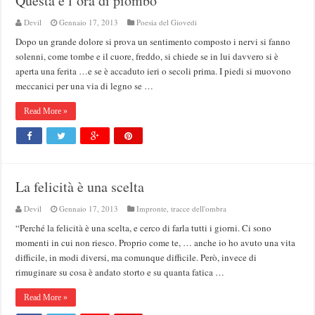
Questa è l’ora di piombo
Devil
Gennaio 17, 2013
Poesia del Giovedi
Dopo un grande dolore si prova un sentimento composto i nervi si fanno
solenni, come tombe e il cuore, freddo, si chiede se in lui davvero si è
aperta una ferita …e se è accaduto ieri o secoli prima. I piedi si muovono
meccanici per una via di legno se …
Read More »
La felicità è una scelta
Devil
Gennaio 17, 2013
Impronte, tracce dell'ombra
“Perché la felicità è una scelta, e cerco di farla tutti i giorni. Ci sono
momenti in cui non riesco. Proprio come te, … anche io ho avuto una vita
difficile, in modi diversi, ma comunque difficile. Però, invece di
rimuginare su cosa è andato storto e su quanta fatica …
Read More »