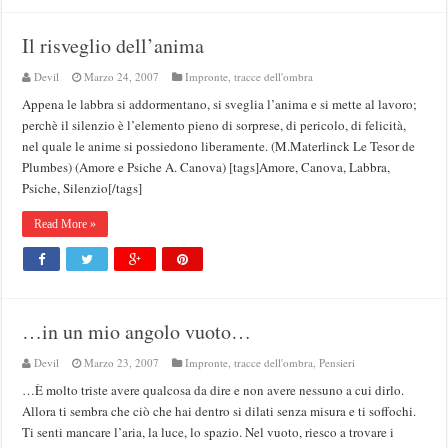
Il risveglio dell’anima
Devil
Marzo 24, 2007
Impronte, tracce dell'ombra
Appena le labbra si addormentano, si sveglia l’anima e si mette al lavoro;
perchè il silenzio è l’elemento pieno di sorprese, di pericolo, di felicità,
nel quale le anime si possiedono liberamente. (M.Materlinck Le Tesor de
Plumbes) (Amore e Psiche A. Canova) [tags]Amore, Canova, Labbra,
Psiche, Silenzio[/tags]
Read More »
…in un mio angolo vuoto…
Devil
Marzo 23, 2007
Impronte, tracce dell'ombra
,
Pensieri
…È molto triste avere qualcosa da dire e non avere nessuno a cui dirlo.
Allora ti sembra che ciò che hai dentro si dilati senza misura e ti soffochi.
Ti senti mancare l’aria, la luce, lo spazio. Nel vuoto, riesco a trovare i