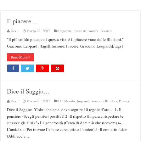
Il piacere…
Devil
Marzo 29, 2007
Impronte, tracce dell'ombra
,
Pensieri
"Il più solido piacere di questa vita, è il piacere vano delle illusioni."
Giacomo Leopardi [tags]Illusione, Piacere, Giacomo Leopardi[/tags]
Read More »
Dice il Saggio…
Devil
Marzo 29, 2007
Dal Mondo
,
Impronte, tracce dell'ombra
,
Pensieri
Dice il Saggio: "Colui che ama, deve seguire 10 regole d’oro… 1- Il
pensiero (Scegli pensieri positivi) 2- Il rispetto (Impara a rispettare te
stesso e gli altri) 3- La generosità (Cerca di dare più che ricevere) 4-
L’amicizia (Per trovare l’amore cerca prima l’amico) 5- Il contatto fisico
(Abbraccia …