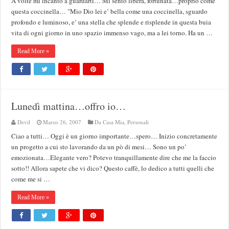
A volte mi incanto a guardarti… Mi sento libera, fortunata…proprio come
questa coccinella… "Mio Dio lei e’ bella come una coccinella, sguardo
profondo e luminoso, e’ una stella che splende e risplende in questa buia
vita di ogni giorno in uno spazio immenso vago, ma a lei torno. Ha un …
Read More »
Lunedì mattina…offro io…
Devil
Marzo 26, 2007
Da Casa Mia
,
Personali
Ciao a tutti… Oggi è un giorno importante…spero… Inizio concretamente
un progetto a cui sto lavorando da un pò di mesi… Sono un po’
emozionata…Elegante vero? Potevo tranquillamente dire che me la faccio
sotto!! Allora sapete che vi dico? Questo caffè, lo dedico a tutti quelli che
come me si …
Read More »