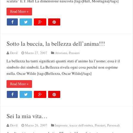
scalata” E.T. Hall La dimensione nascosta [tags]Hall, Montagna[/tags]
Read More »
Sotto la buccia, la bellezza dell’anima!!!
Devil
Marzo 27, 2007
Aforismi
,
Pensieri
La bellezza ha tanti significati quanti stati d’animo ha l’uomo; essa è il
simbolo dei simboli. La Bellezza rivela ogni cosa perché non esprime
nulla. Oscar Wilde [tags]Bellezza, Oscar Wilde[/tags]
Read More »
Sei la mia vita…
Devil
Marzo 26, 2007
Impronte, tracce dell'ombra
,
Pensieri
,
Personali