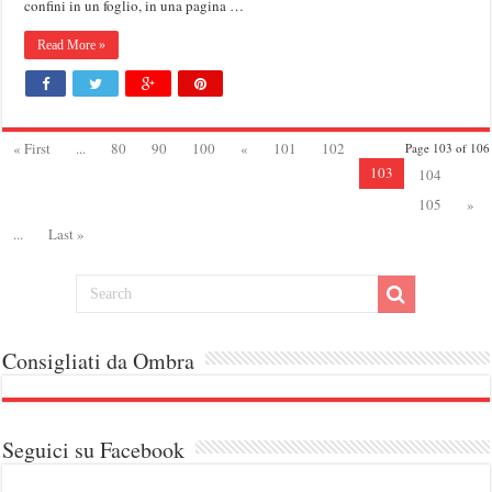
confini in un foglio, in una pagina …
Read More »
« First
...
80
90
100
«
101
102
Page 103 of 106
103
104
105
»
...
Last »
Consigliati da Ombra
Seguici su Facebook