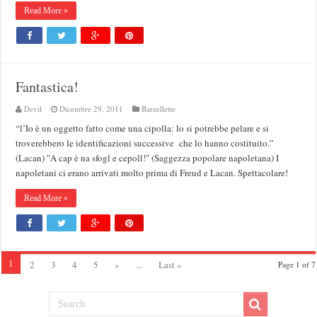
Read More »
Fantastica!
Devil
Dicembre 29, 2011
Barzellette
“l’Io è un oggetto fatto come una cipolla: lo si potrebbe pelare e si
troverebbero le identificazioni successive che lo hanno costituito.”
(Lacan) "A cap è na sfogl e cepoll!" (Saggezza popolare napoletana) I
napoletani ci erano arrivati molto prima di Freud e Lacan. Spettacolare!
Read More »
1
2
3
4
5
»
...
Last »
Page 1 of 7