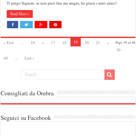
Ti prego Signore, se non puoi fare me magra, fai grassi i miei amici!
Read More »
19
« First
...
10
«
17
18
20
21
»
Page 19 of 46
30
40
...
Last »
Consigliati da Ombra
Seguici su Facebook