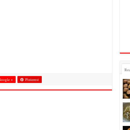
Rec
oogle +
Pinterest