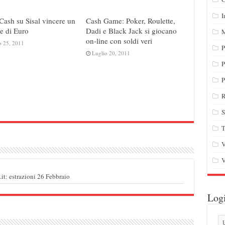
I
Cash su Sisal vincere un
Cash Game: Poker, Roulette,
e di Euro
Dadi e Black Jack si giocano
M
on-line con soldi veri
o 25, 2011
P
Luglio 20, 2011
P
P
R
S
T
V
V
.it: estrazioni 26 Febbraio
Log