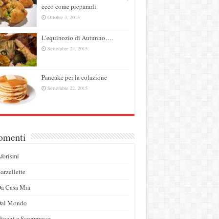
ecco come prepararli
Ottobre 3, 2015
L’equinozio di Autunno….
Settembre 24, 2015
Pancake per la colazione
Settembre 22, 2015
omenti
forismi
arzellette
a Casa Mia
Dal Mondo
iochi e Scommesse