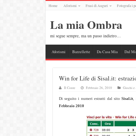
Home
Aforismi
Frasi di Auguri
Fotografa i p
La mia Ombra
mi segue sempre, ma un passo indietro…
Aforismi
Barzellette
Da Casa Mia
Dal M
Win for Life di Sisal.it: estraz
Il Conte
Febbraio 26, 2010
Giochi e
Di seguito i numeri estratti dal sito
Sisal.it
,
Febbraio 2010