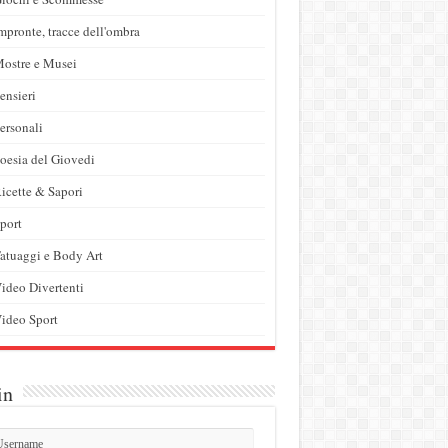
mpronte, tracce dell'ombra
ostre e Musei
ensieri
ersonali
oesia del Giovedi
icette & Sapori
port
atuaggi e Body Art
ideo Divertenti
ideo Sport
in