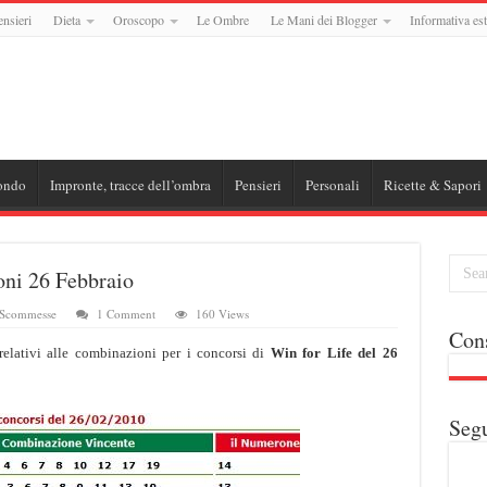
ensieri
Dieta
Oroscopo
Le Ombre
Le Mani dei Blogger
Informativa est
ondo
Impronte, tracce dell’ombra
Pensieri
Personali
Ricette & Sapori
ioni 26 Febbraio
 Scommesse
1 Comment
160 Views
Cons
 relativi alle combinazioni per i concorsi di
Win for Life del 26
Segu