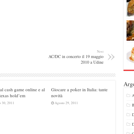
Next
AC/DC in concerto il 19 maggio
2010 a Udine
Arg
al cash game online e al
Giocare a poker in Italia: tante
texas hold’em
novità
A
o 30, 2011
Agosto 29, 2011
B
D
G