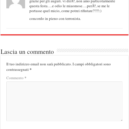
grazie per gli auguri. vi dirÃ², non amo particolarmente
questa festa….e odio le miaomose….perÃ², se me le
portasse quel micio, come potrei rifiutare?!!!!:)
concordo in pieno con terronista.
Lascia un commento
Il tuo indirizzo email non sarà pubblicato.
I campi obbligatori sono
*
contrassegnati
*
Commento