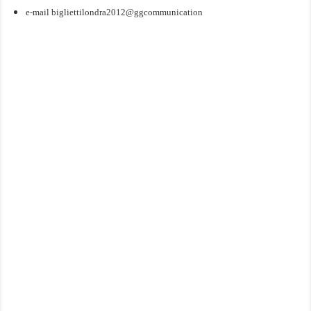
e-mail
bigliettilondra2012@ggcommunication