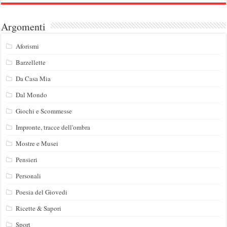
Argomenti
Aforismi
Barzellette
Da Casa Mia
Dal Mondo
Giochi e Scommesse
Impronte, tracce dell'ombra
Mostre e Musei
Pensieri
Personali
Poesia del Giovedi
Ricette & Sapori
Sport