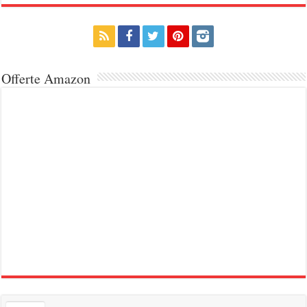
Offerte Amazon