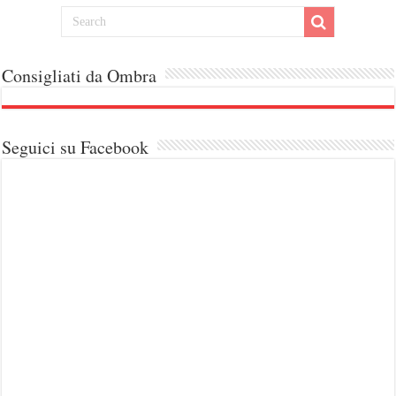
Consigliati da Ombra
Seguici su Facebook