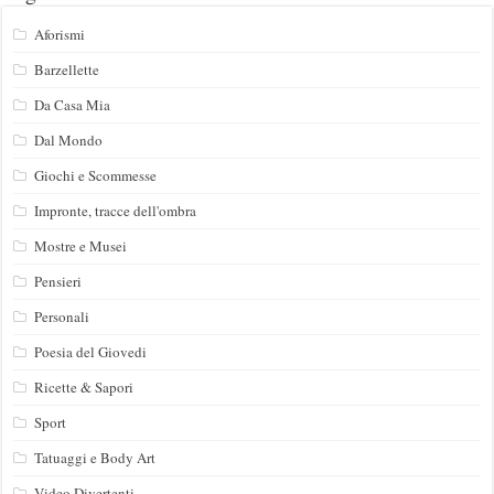
Aforismi
Barzellette
Da Casa Mia
Dal Mondo
Giochi e Scommesse
Impronte, tracce dell'ombra
Mostre e Musei
Pensieri
Personali
Poesia del Giovedi
Ricette & Sapori
Sport
Tatuaggi e Body Art
Video Divertenti