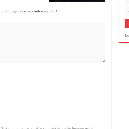
*
mpi obbligatori sono contrassegnati
Aforisma la bacchetta magica
del cuore
Luglio 28, 2015
Lo
Salva il mio nome, email e sito web in questo browser per la