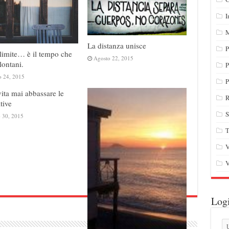
I
M
La distanza unisce
P
 limite… è il tempo che
Agosto 22, 2015
lontani.
P
o 24, 2015
P
vita mai abbassare le
R
tive
S
o 30, 2015
T
V
V
Log