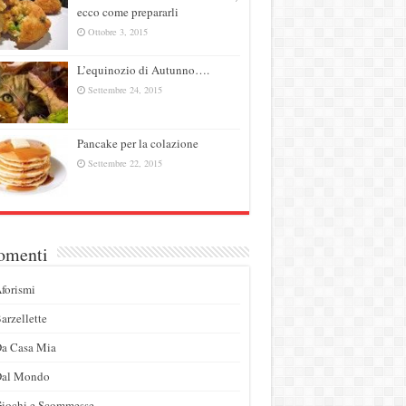
ecco come prepararli
Ottobre 3, 2015
L’equinozio di Autunno….
Settembre 24, 2015
Pancake per la colazione
Settembre 22, 2015
omenti
forismi
arzellette
a Casa Mia
Dal Mondo
iochi e Scommesse