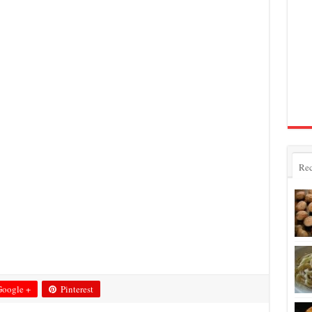
Rec
oogle +
Pinterest