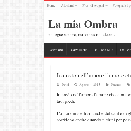
Home
Aforismi
Frasi di Auguri
Fotografa i p
La mia Ombra
mi segue sempre, ma un passo indietro…
Aforismi
Barzellette
Da Casa Mia
Dal M
Io credo nell’amore l’amore ch
Devil
Agosto 4, 2015
Pensieri
Io credo nell’amore l’amore che si muove
tuoi piedi.
L’amore misterioso anche dei cani e degli 
sorridono anche quando ti chini per porta