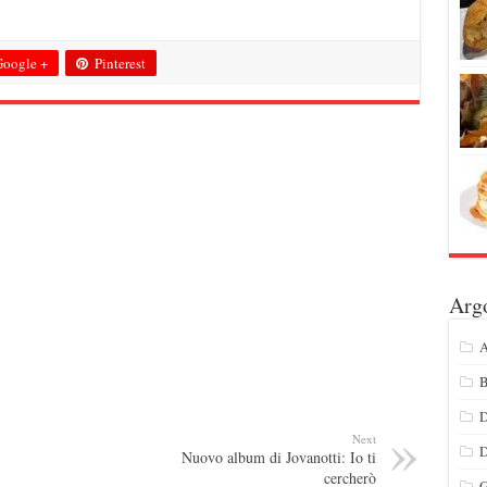
oogle +
Pinterest
Arg
A
B
D
Next
Nuovo album di Jovanotti: Io ti
cercherò
G