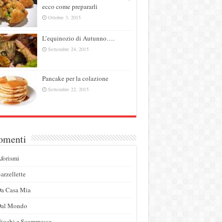
ecco come prepararli
Ottobre 3, 2015
L’equinozio di Autunno….
Settembre 24, 2015
Pancake per la colazione
Settembre 22, 2015
omenti
forismi
arzellette
a Casa Mia
Dal Mondo
iochi e Scommesse