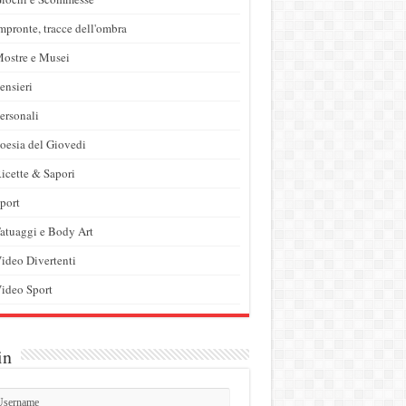
mpronte, tracce dell'ombra
ostre e Musei
ensieri
ersonali
oesia del Giovedi
icette & Sapori
port
atuaggi e Body Art
ideo Divertenti
ideo Sport
in