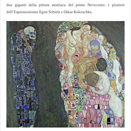
due giganti della pittura austriaca del primo Novecento: i pionieri
dell’Espressionismo Egon Schiele e Oskar Kokoschka.