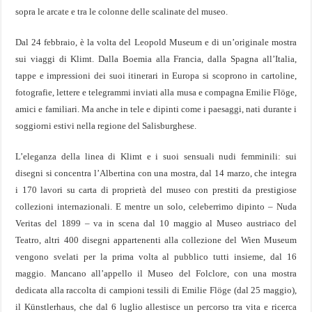
sopra le arcate e tra le colonne delle scalinate del museo.
Dal 24 febbraio, è la volta del Leopold Museum e di un’originale mostra
sui viaggi di Klimt. Dalla Boemia alla Francia, dalla Spagna all’Italia,
tappe e impressioni dei suoi itinerari in Europa si scoprono in cartoline,
fotografie, lettere e telegrammi inviati alla musa e compagna Emilie Flöge,
amici e familiari. Ma anche in tele e dipinti come i paesaggi, nati durante i
soggiorni estivi nella regione del Salisburghese.
L’eleganza della linea di Klimt e i suoi sensuali nudi femminili: sui
disegni si concentra l’Albertina con una mostra, dal 14 marzo, che integra
i 170 lavori su carta di proprietà del museo con prestiti da prestigiose
collezioni internazionali. E mentre un solo, celeberrimo dipinto – Nuda
Veritas del 1899 – va in scena dal 10 maggio al Museo austriaco del
Teatro, altri 400 disegni appartenenti alla collezione del Wien Museum
vengono svelati per la prima volta al pubblico tutti insieme, dal 16
maggio. Mancano all’appello il Museo del Folclore, con una mostra
dedicata alla raccolta di campioni tessili di Emilie Flöge (dal 25 maggio),
il Künstlerhaus, che dal 6 luglio allestisce un percorso tra vita e ricerca