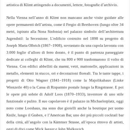
artistica di Klimt attingendo a documenti, lettere, fotografie d’archivio.
Nella Vienna nell’anno di Klimt non mancano anche visite guidate alle
opere permanenti dell’artista, come il Fregio di Beethoven (lungo oltre 34
metri, ispirato alla Nona Sinfonia) nel palazzo simbolo dell’architettura
Jugendstil: la Secessione. L’edificio costruito nel 1898 su progetto di
Joseph Maria Olbrich (1867–1908), sovrastato da una cupola lavorata con
3.000 foglie d’alloro di ferro dorato, è il punto di partenza passeggiate
dedicate ai colleghi di Klimt, che tra 800 e 900 trasformarono il volto di
Vienna. Con edifici abbelliti da marmi, vetri, mattonelle, applicazioni in
metallo, elementi in stucco, ori e decorazioni floreali. Tra le tante tappe, i
progetti di Otto Wagner (1841–1918) come la Majolikahaus (Linke
Wienzeile 40) o la Cassa di Risparmio postale lungo la Ringstrasse. E poi
le opere più sobrie di Adolf Loos (1870–1933), inventore di uno stile
funzionale e pulito. Il suo capolavoro è il palazzo in Michaelerplatz, oggi
noto come Looshaus, ma sono due gioielli anche la boutique per uomo
Kniže, lungo il Graben, e l’American Bar, uno dei più piccoli cocktail bar
della città, all’angolo con la Kärntner Strasse, all’epoca ritrovo di artisti,
oggi di divi come Mick Jagger e John Malkovich.