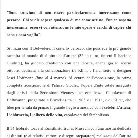
"Sono convinto di non essere particolarmente interessante come
persona. Chi vuole sapere qualcosa di me come artista, l’unico aspetto
interessante, osservi con attenzione le mie opere e cerchi di capire chi
sono e cosa voglio".
Si inizia con il Belvedere, il castello barocco, che possiede la più grande
raccolta al mondo di dipinti dell’artista (22 in tutto, fra cui Il bacio e
Giuditta), ha giocato d’anticipo con una mostra, aperta già lo scorso
ottobre, dedicata alla collaborazione tra Klimt e l’architetto e designer
Josef Hoffmann (fino al 4 marzo). Al centro dell’esposizione, la prima
completa ricostruzione di Palazzo Stoclet: l’opera d’arte totale inseguita
dagli artisti della Secessione Viennese per eccellenza. Capolavoro di
Hoffmannn, progettato a Bruxelles tra il 1905 e il 1911, e di Klimt, che
ideò per la sala da pranzo il grande fregio a mosaico con i celebri
L’attesa,
L’abbraccio, L’albero della vita,
capolavori del Simbolismo.
Il 14 febbraio tocca al Kunsthistorisches Museum con una mostra dedicata
ai dipinti (e ai relativi cartoni e disegni preparatori) realizzati dall’artista