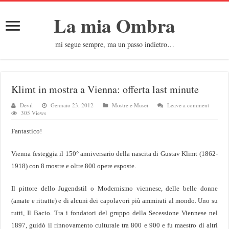
La mia Ombra
mi segue sempre, ma un passo indietro…
Klimt in mostra a Vienna: offerta last minute
Devil
Gennaio 23, 2012
Mostre e Musei
Leave a comment
305 Views
Fantastico!
Vienna festeggia il 150° anniversario della nascita di Gustav Klimt (1862-
1918) con 8 mostre e oltre 800 opere esposte.
Il pittore dello Jugendstil o Modernismo viennese, delle belle donne
(amate e ritratte) e di alcuni dei capolavori più ammirati al mondo. Uno su
tutti, Il Bacio. Tra i fondatori del gruppo della Secessione Viennese nel
1897, guidò il rinnovamento culturale tra 800 e 900 e fu maestro di altri