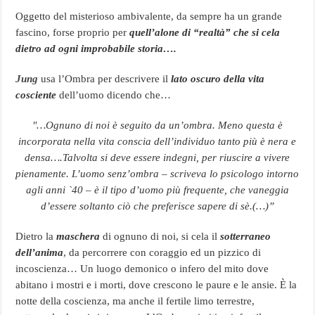
Oggetto del misterioso ambivalente, da sempre ha un grande
fascino, forse proprio per
quell’alone di “realtà” che si cela
dietro ad ogni improbabile storia….
Jung
usa l’Ombra per descrivere il
lato oscuro della vita
cosciente
dell’uomo dicendo che…
"…Ognuno di noi è seguito da un’ombra. Meno questa è
incorporata nella vita conscia dell’individuo tanto più è nera e
densa….Talvolta si deve essere indegni, per riuscire a vivere
pienamente. L’uomo senz’ombra – scriveva lo psicologo intorno
agli anni `40 – è il tipo d’uomo più frequente, che vaneggia
d’essere soltanto ciò che preferisce sapere di sè.(…)”
Dietro la
maschera
di ognuno di noi, si cela il
sotterraneo
dell’anima
, da percorrere con coraggio ed un pizzico di
incoscienza… Un luogo demonico o infero del mito dove
abitano i mostri e i morti, dove crescono le paure e le ansie. È la
notte della coscienza, ma anche il fertile limo terrestre,