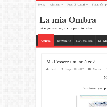
Home
Aforismi
Frasi di Auguri
Fotografa i p
La mia Ombra
mi segue sempre, ma un passo indietro…
Aforismi
Barzellette
Da Casa Mia
Dal M
Ma l’essere umano è così
Devil
Giugno 18, 2012
Aforismi
Ma
Sostituisce gran pa