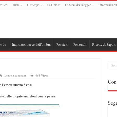
ensieri
Dieta
Oroscopo
Le Ombre
Le Mani dei Blogger
Informativa est
ondo
Impronte, tracce dell’ombra
Pensieri
Personali
Ricette & Sapori
Leave a comment
664 Views
Cons
 l’essere umano è così.
rte delle proprie emozioni con la paura.
Segu