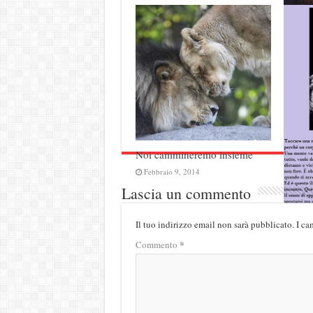
Aforis
del cu
Lugli
Noi cammineremo insieme
Febbraio 9, 2014
Lascia un commento
Il tuo indirizzo email non sarà pubblicato.
I ca
Tocca
*
Commento
Dicem