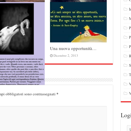
La propria consapevolezza…
I
Febbraio 13, 2014
M
P
P
ma la bacchetta magica
P
Una nuova opportunità…
ore
R
Dicembre 2, 2013
o 28, 2015
S
T
V
V
*
mpi obbligatori sono contrassegnati
re una mente…
bre 29, 2013
Log