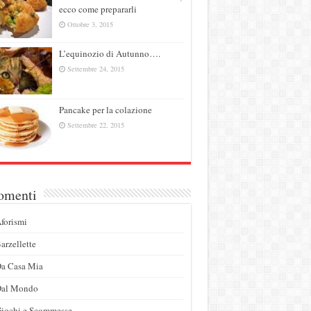
ecco come prepararli
Ottobre 3, 2015
L’equinozio di Autunno….
Settembre 24, 2015
Pancake per la colazione
Settembre 22, 2015
omenti
forismi
arzellette
a Casa Mia
Dal Mondo
iochi e Scommesse