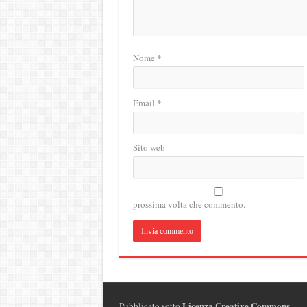
*
Nome
*
Email
Sito web
prossima volta che commento.
Licenza Creative Commons
.
Pubblicato sotto