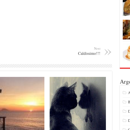
Next
Caldissimo!!!
Arg
A
B
D
G