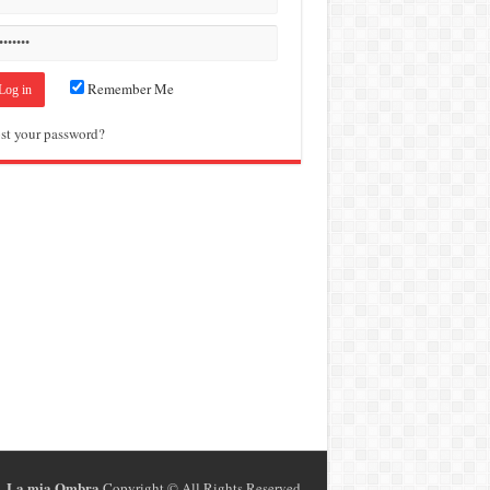
Remember Me
st your password?
La mia Ombra
Copyright ©
All Rights Reserved