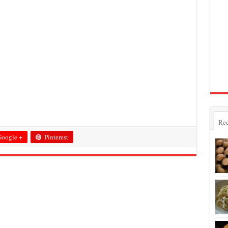
Rec
oogle +
Pinterest