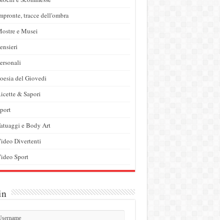
mpronte, tracce dell'ombra
ostre e Musei
ensieri
ersonali
oesia del Giovedi
icette & Sapori
port
atuaggi e Body Art
ideo Divertenti
ideo Sport
in