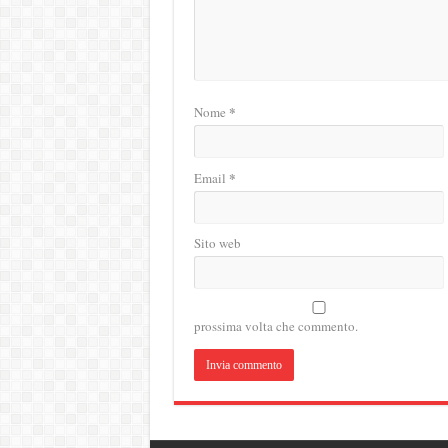
*
Nome
*
Email
Sito web
prossima volta che commento.