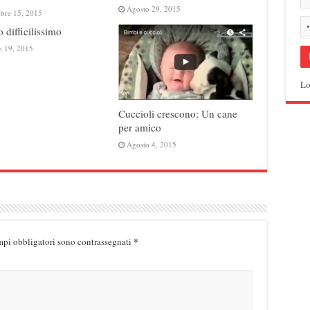
Agosto 29, 2015
mbre 15, 2015
o difficilissimo
o 19, 2015
Lo
Cuccioli crescono: Un cane
per amico
Agosto 4, 2015
*
mpi obbligatori sono contrassegnati