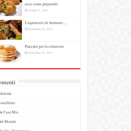
ecco come prepararli
Ottobre 3, 2015
L’equinozio di Autunno….
Settembre 24, 2015
Pancake per la colazione
Settembre 22, 2015
omenti
forismi
arzellette
a Casa Mia
Dal Mondo
iochi e Scommesse