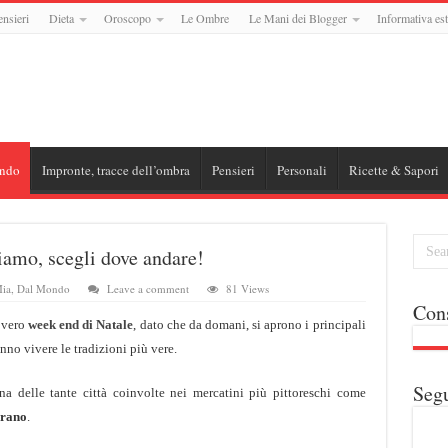
ensieri
Dieta
Oroscopo
Le Ombre
Le Mani dei Blogger
Informativa est
ndo
Impronte, tracce dell’ombra
Pensieri
Personali
Ricette & Sapori
iamo, scegli dove andare!
ia
,
Dal Mondo
Leave a comment
81 Views
Cons
o vero
week end di Natale
, dato che da domani, si aprono i principali
anno vivere le tradizioni più vere.
Segu
na delle tante città coinvolte nei mercatini più pittoreschi come
erano
.