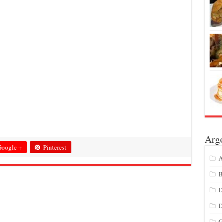
Arg
oogle +
Pinterest
A
B
D
G