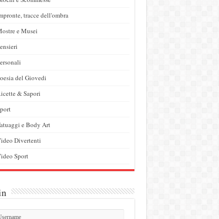
mpronte, tracce dell'ombra
ostre e Musei
ensieri
ersonali
oesia del Giovedi
icette & Sapori
port
atuaggi e Body Art
ideo Divertenti
ideo Sport
in