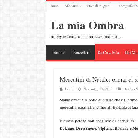
Home
Aforismi
Frasi di Auguri
Fotografa i p
La mia Ombra
mi segue sempre, ma un passo indietro…
Aforismi
Barzellette
Da Casa Mia
Dal Mo
Mercatini di Natale: ormai ci s
Devil
Novembre 27, 2009
Da Casa M
Siamo ormai alle porte di quello che è il prim
mercatini natalizi
, che fino all’Epifania ci far
E allora perchè non scegliere di andare in u
Bolzano, Bressanone, Vipiteno, Brunico e M