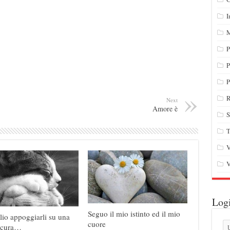
I
M
P
P
P
R
Next
Amore è
S
T
V
V
Log
Seguo il mio istinto ed il mio
o appoggiarli su una
cuore
sicura…