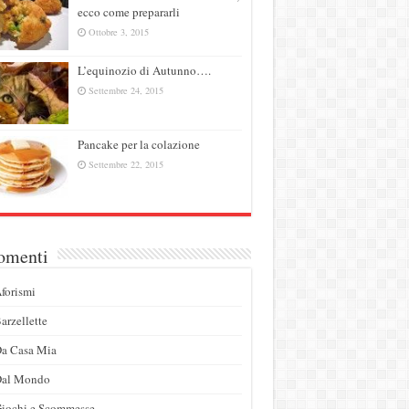
ecco come prepararli
Ottobre 3, 2015
L’equinozio di Autunno….
Settembre 24, 2015
Pancake per la colazione
Settembre 22, 2015
omenti
forismi
arzellette
a Casa Mia
Dal Mondo
iochi e Scommesse