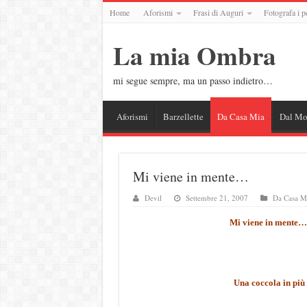
Home
Aforismi
Frasi di Auguri
Fotografa i p
La mia Ombra
mi segue sempre, ma un passo indietro…
Aforismi
Barzellette
Da Casa Mia
Dal M
Mi viene in mente…
Devil
Settembre 21, 2007
Da Casa M
Mi viene in mente…
Una coccola in più