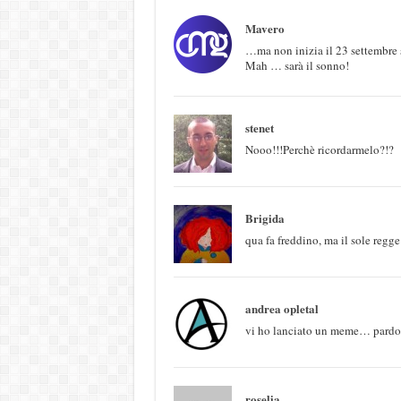
Mavero
…ma non inizia il 23 settembre 
Mah … sarà il sonno!
stenet
Nooo!!!Perchè ricordarmelo?!?
Brigida
qua fa freddino, ma il sole regg
andrea opletal
vi ho lanciato un meme… pardo
roselia