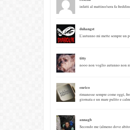
infatti al mattino/sera fa freddin
duhangst
L’autunno mi mette sempre un po’
titty
nooo non voglio autunno non mi 
enrico
rimanesse sempre come oggi, fres
giornata e un mare pulito e calm
annagb
Secondo me (almeno dove abito io