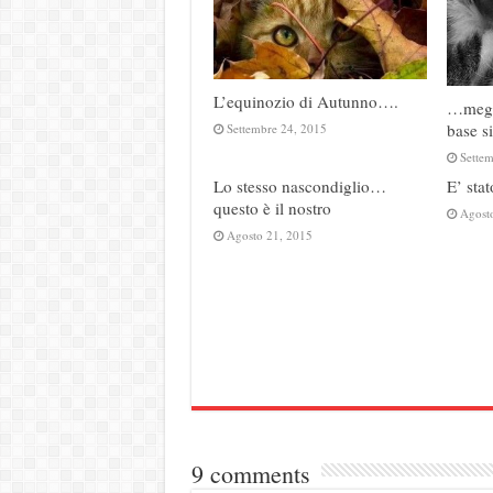
L’equinozio di Autunno….
…megli
base 
Settembre 24, 2015
Sette
Lo stesso nascondiglio…
E’ stat
questo è il nostro
Agost
Agosto 21, 2015
9 comments