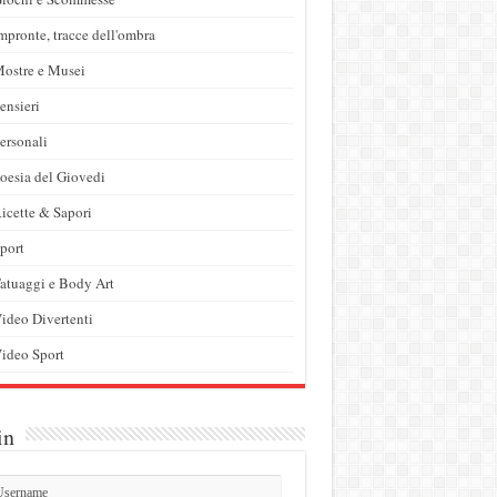
mpronte, tracce dell'ombra
ostre e Musei
ensieri
ersonali
oesia del Giovedi
icette & Sapori
port
atuaggi e Body Art
ideo Divertenti
ideo Sport
in