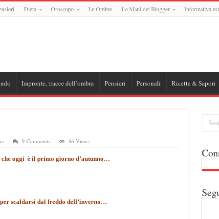
ensieri
Dieta
Oroscopo
Le Ombre
Le Mani dei Blogger
Informativa est
ondo
Impronte, tracce dell’ombra
Pensieri
Personali
Ricette & Sapori
ia
9 Comments
86 Views
Cons
 che oggi è il primo giorno d’autunno…
Segu
 per scaldarsi dal freddo dell’inverno…