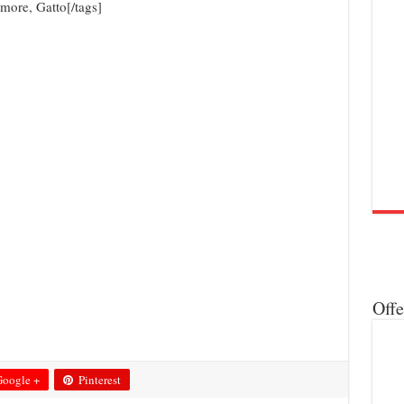
more, Gatto[/tags]
Off
oogle +
Pinterest