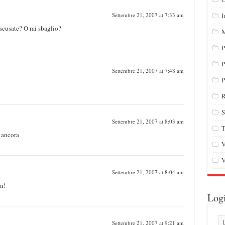
I
Settembre 21, 2007 at 7:33 am
scusate? O mi sbaglio?
M
P
P
Settembre 21, 2007 at 7:48 am
P
R
S
Settembre 21, 2007 at 8:03 am
T
e ancora
V
V
Settembre 21, 2007 at 8:04 am
n!
Log
Settembre 21, 2007 at 9:21 am