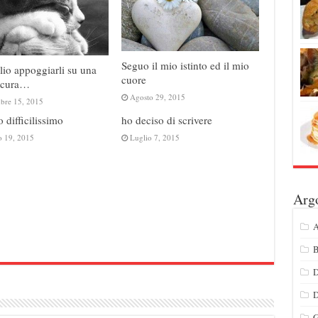
Seguo il mio istinto ed il mio
o appoggiarli su una
cuore
sicura…
Agosto 29, 2015
mbre 15, 2015
o difficilissimo
ho deciso di scrivere
o 19, 2015
Luglio 7, 2015
Arg
A
B
D
G