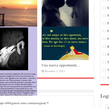
I
M
P
P
La propria consapevolezza…
P
Febbraio 13, 2014
R
S
T
ma la bacchetta magica
Una nuova opportunità…
ore
V
Dicembre 2, 2013
o 28, 2015
V
Log
*
mpi obbligatori sono contrassegnati