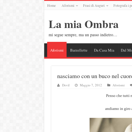
Home
Aforismi
Frasi di Auguri
Fotografa i p
La mia Ombra
mi segue sempre, ma un passo indietro…
Aforismi
Barzellette
Da Casa Mia
Dal M
nasciamo con un buco nel cuor
Devil
Maggio 7, 2012
Aforismi
Penso che tutti
andiamo in giro a