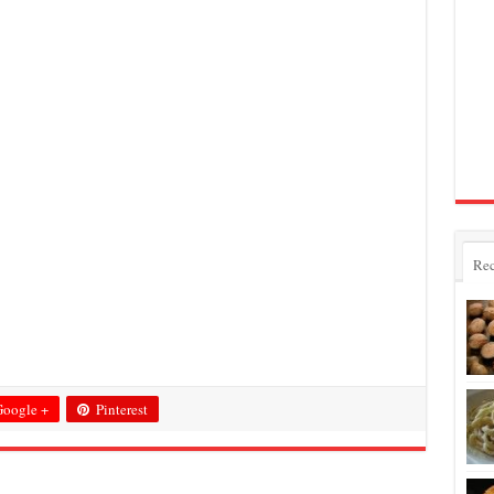
Rec
oogle +
Pinterest