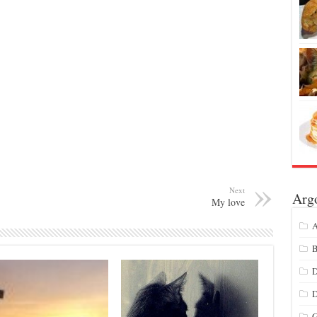
Next
Arg
My love
A
B
D
G