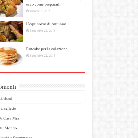
ecco come prepararli
Ottobre 3, 2015
L’equinozio di Autunno….
Settembre 24, 2015
Pancake per la colazione
Settembre 22, 2015
omenti
forismi
arzellette
a Casa Mia
Dal Mondo
iochi e Scommesse