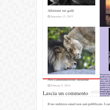
Aforismi sui gatti
Settembre 15, 2015
Aforis
del cu
Lugli
Noi cammineremo insieme
Febbraio 9, 2014
Lascia un commento
Il tuo indirizzo email non sarà pubblicato.
I ca