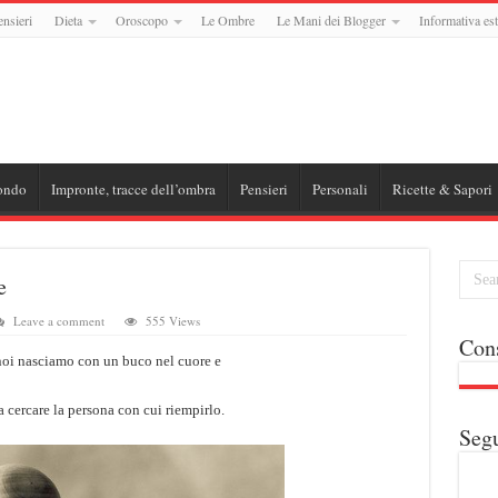
ensieri
Dieta
Oroscopo
Le Ombre
Le Mani dei Blogger
Informativa est
ondo
Impronte, tracce dell’ombra
Pensieri
Personali
Ricette & Sapori
e
Leave a comment
555 Views
Cons
 noi nasciamo con un buco nel cuore e
 cercare la persona con cui riempirlo.
Segu