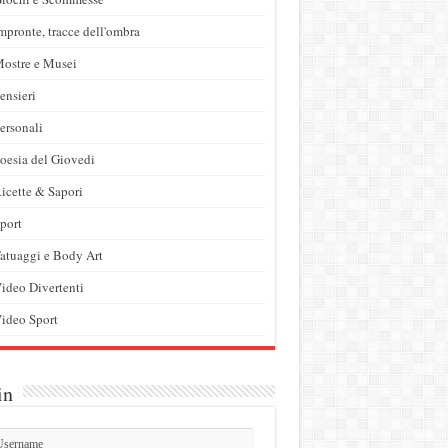
mpronte, tracce dell'ombra
ostre e Musei
ensieri
ersonali
oesia del Giovedi
icette & Sapori
port
atuaggi e Body Art
ideo Divertenti
ideo Sport
in