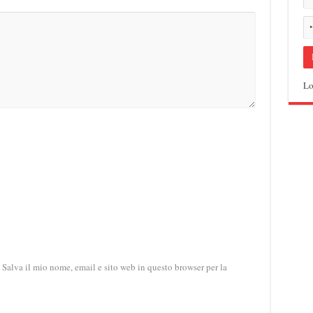
re una mente…
bre 29, 2013
Lo
Salva il mio nome, email e sito web in questo browser per la