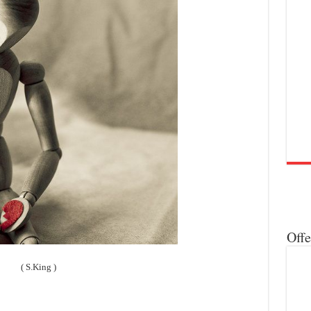
Off
( S.King )