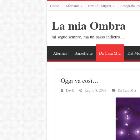
Home
Aforismi
Frasi di Auguri
Fotografa i p
La mia Ombra
mi segue sempre, ma un passo indietro…
Aforismi
Barzellette
Da Casa Mia
Dal M
Oggi va così…
Devil
Luglio 8, 2009
Da Casa Mia