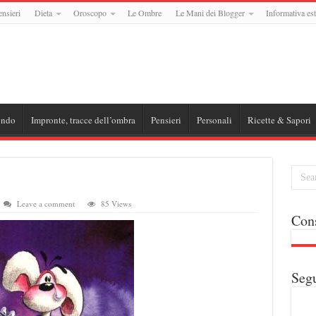
ensieri
Dieta
Oroscopo
Le Ombre
Le Mani dei Blogger
Informativa est
ondo
Impronte, tracce dell’ombra
Pensieri
Personali
Ricette & Sapori
Leave a comment
85 Views
Cons
Segu