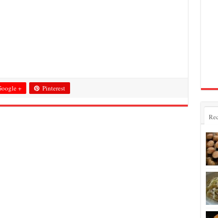
oogle +
Pinterest
Rec