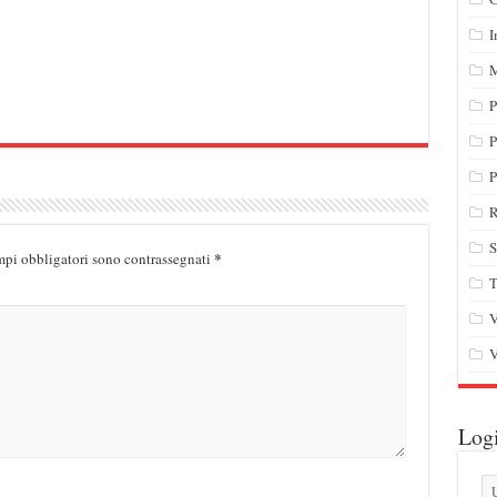
I
M
P
P
P
R
S
*
mpi obbligatori sono contrassegnati
T
V
V
Log