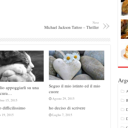
Next
Michael Jackson Tattoo – Thriller
Arg
Seguo il mio istinto ed il mio
o appoggiarli su una
A
cuore
sicura…
Agosto 29, 2015
B
mbre 15, 2015
o difficilissimo
ho deciso di scrivere
D
o 19, 2015
Luglio 7, 2015
G