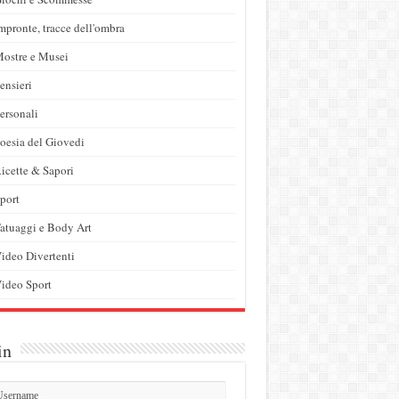
mpronte, tracce dell'ombra
ostre e Musei
ensieri
ersonali
oesia del Giovedi
icette & Sapori
port
atuaggi e Body Art
ideo Divertenti
ideo Sport
in