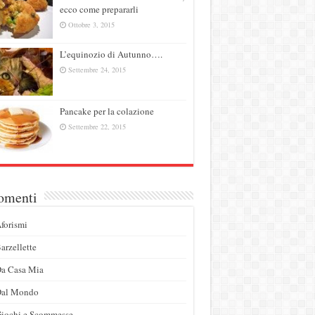
ecco come prepararli
Ottobre 3, 2015
L’equinozio di Autunno….
Settembre 24, 2015
Pancake per la colazione
Settembre 22, 2015
omenti
forismi
arzellette
a Casa Mia
Dal Mondo
iochi e Scommesse