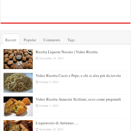
Recent
Popular
Comments
Tags
Ricetta Liquore Nocino | Video Ricetta
Novembre 19, 2015
Video Ricetta Cacio e Pepe, e chi si alza più da tavola
Ottobre 9, 2015
Video Ricetta Arancini Siciliani, ecco come prepararli
Ottobre 3, 2015
L’equinozio di Autunno….
Settembre 24, 2015