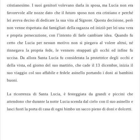
cristianesimo. I suoi genitori volevano darla in sposa, ma Lucia non era
favorevole alle nozze dato che il futuro sposo non era cristiano e perché
lei aveva deciso di dedicare la sua vita al Signore. Questa decisione, però
non venne rispettata dai famigliari della ragazza ed iniziò per lei una vera
e propria persecuzione, con l’intento di farle cambiare idea.
Quando fu
certo che Lucia per nessun motivo non si piegava al volere altrui, né
rinnegava la propria fede, le vennero strappati gli occhi ed infine fu
uccisa. Da allora Santa Lucia fu considerata la protettrice degli occhi e
della vista, ed giorno del suo martirio, che cade il 13 dicembre, inizia il
suo viaggio col suo affabile e fedele asinello portando i doni ai bambini
buoni.
La ricorrenza di Santa Lucia, è festeggiata da grandi e piccini che
attendono che durante la notte Lucia scenda dal cielo con il suo asinello e
lasci fuori la porta di casa di ogni bimbo un sacco pieno di doni e dolcetti.