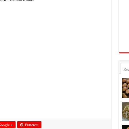
Rec
oogle +
Pinterest