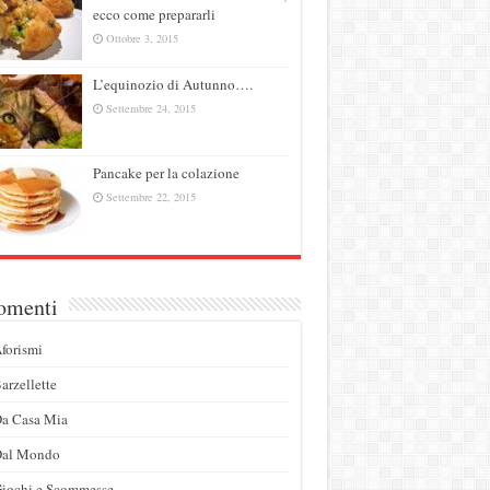
ecco come prepararli
Ottobre 3, 2015
L’equinozio di Autunno….
Settembre 24, 2015
Pancake per la colazione
Settembre 22, 2015
omenti
forismi
arzellette
a Casa Mia
Dal Mondo
iochi e Scommesse