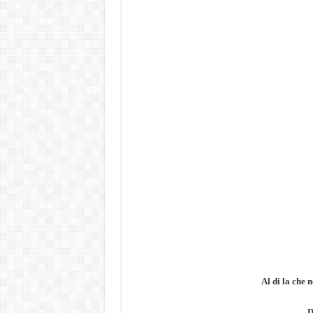
Al di la che 
D