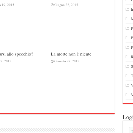
o 19, 2015
Giugno 22, 2015
I
M
P
P
P
rsi allo specchio?
La morte non è niente
R
 9, 2015
Gennaio 28, 2015
S
T
V
V
Log