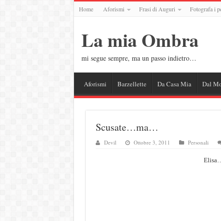
Home
Aforismi
Frasi di Auguri
Fotografa i p
La mia Ombra
mi segue sempre, ma un passo indietro…
Aforismi
Barzellette
Da Casa Mia
Dal M
Scusate…ma…
Devil
Ottobre 3, 2011
Personali
Elisa