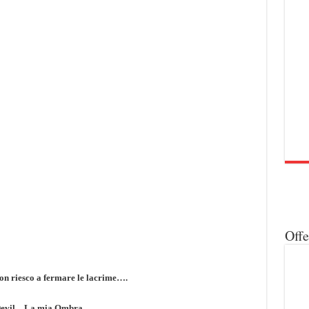
Off
non riesco a fermare le lacrime….
evil – La mia Ombra