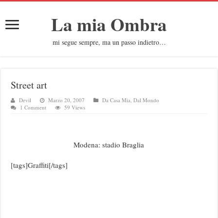
La mia Ombra
mi segue sempre, ma un passo indietro…
Street art
Devil
Marzo 20, 2007
Da Casa Mia
,
Dal Mondo
1 Comment
59 Views
Modena: stadio Braglia
[tags]Graffiti[/tags]