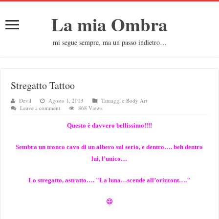
La mia Ombra
mi segue sempre, ma un passo indietro…
Stregatto Tattoo
Devil
Agosto 1, 2013
Tatuaggi e Body Art
Leave a comment
868 Views
Questo è davvero bellissimo!!!!
Sembra un tronco cavo di un albero sul serio, e dentro…. beh dentro
lui, l’unico…
Lo stregatto, astratto…. "La luna…scende all’orizzont…."
😉