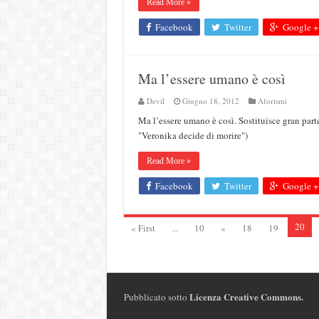
Read More »
Facebook
Twitter
Google +
Ma l’essere umano è così
Devil
Giugno 18, 2012
Aforismi
Ma l’essere umano è così. Sostituisce gran part
"Veronika decide di morire")
Read More »
Facebook
Twitter
Google +
20
« First
...
10
«
18
19
Licenza Creative Commons
.
Pubblicato sotto