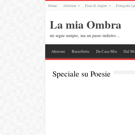
Home
Aforismi
Frasi di Auguri
Fotografa i p
La mia Ombra
mi segue sempre, ma un passo indietro…
Aforismi
Barzellette
Da Casa Mia
Dal M
Speciale su
Poesie