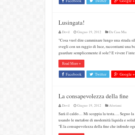
Facebook
Twitter
Google +
Lusingata!
Devil
Giugno 19, 2012
Da Casa Mia
"Cosa vuol dire camminare lungo una strada sil
svegli con un raggio di luce, raccontami una b
guardare semplicemente il sole? E vivere l’int
Read More »
Facebook
Twitter
Google +
La consapevolezza della fine
Devil
Giugno 19, 2012
Aforismi
Sarà il caldo… Mi scoppia la testa…. Seguo la 
usando le metafore di modernità liquida e soli
"È la consapevolezza della fine che infonde o