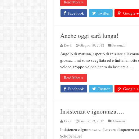
Read More »
Facebook
Twitter
Google +
Anche oggi sarà lunga!
Devil
Giugno 19, 2012
Personali
Angolo di mattina, aspetto di iniziare a lavorar
grossa…. mi sono svegliata ed è finita la notte
veloce, troppo veloce, tanto da lasciare a …
Read More »
Facebook
Twitter
Google +
Insistenza e ignoranza….
Devil
Giugno 19, 2012
Aforismi
Insistenza e ignoranza…. La vera eloquenza consi
Schopenauer