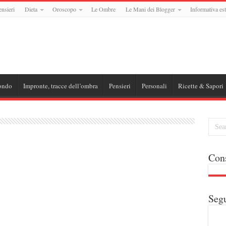
ensieri
Dieta
Oroscopo
Le Ombre
Le Mani dei Blogger
Informativa est
ondo
Impronte, tracce dell’ombra
Pensieri
Personali
Ricette & Sapori
Cons
Segu