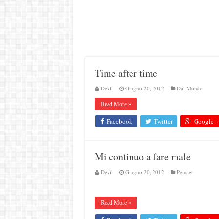
Time after time
Devil
Giugno 20, 2012
Dal Mondo
Read More »
Facebook
Twitter
Google +
Mi continuo a fare male
Devil
Giugno 20, 2012
Pensieri
Read More »