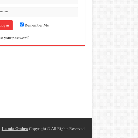
Remember Me
st your password?
La mia Ombra
Copyright ©
All Rights Reserved