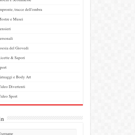
mpronte, tracce dell'ombra
ostre e Musei
ensieri
ersonali
oesia del Giovedi
icette & Sapori
port
atuaggi e Body Art
ideo Divertenti
ideo Sport
in