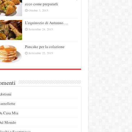
ecco come prepararli
Ottobre 3, 2015
L’equinozio di Autunno….
Settembre 24, 2015
Pancake per la colazione
Settembre 22, 2015
omenti
forismi
arzellette
a Casa Mia
Dal Mondo
iochi e Scommesse