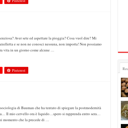
Pinterest
enziosa? Aver sete ed aspettare la pioggia? Cosa vuol dire? Mi
arzelletta e se non ne conosci nessuna, non importa! Non possiamo
era vita in un giorno come alcune …
Rec
Pinterest
sociologia di Bauman che ha tentato di spiegare la postmodernità
da… Il mio cervello ora è liquido…spero si rapprenda entro sera…
gni momento che la precede di …