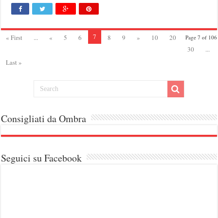
7
« First
...
«
5
6
8
9
»
10
20
Page 7 of 106
30
...
Last »
Consigliati da Ombra
Seguici su Facebook