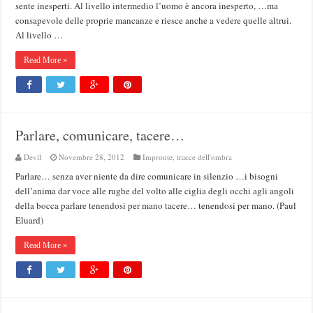
sente inesperti. Al livello intermedio l’uomo è ancora inesperto, …ma
consapevole delle proprie mancanze e riesce anche a vedere quelle altrui.
Al livello …
Read More »
Parlare, comunicare, tacere…
Devil
Novembre 28, 2012
Impronte, tracce dell'ombra
Parlare… senza aver niente da dire comunicare in silenzio …i bisogni
dell’anima dar voce alle rughe del volto alle ciglia degli occhi agli angoli
della bocca parlare tenendosi per mano tacere… tenendosi per mano. (Paul
Eluard)
Read More »