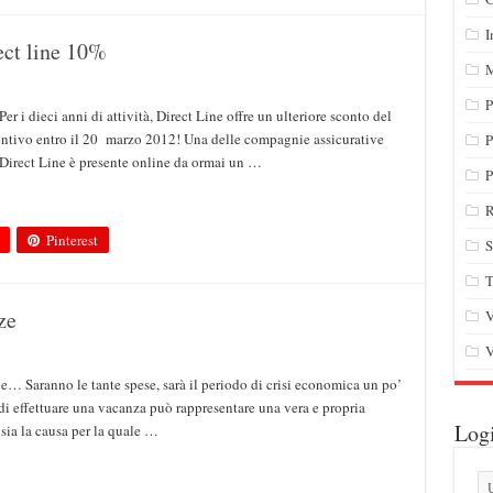
I
ect line 10%
M
P
r i dieci anni di attività, Direct Line offre un ulteriore sconto del
entivo entro il 20 marzo 2012! Una delle compagnie assicurative
P
Direct Line è presente online da ormai un …
P
R
Pinterest
S
T
ze
V
V
e… Saranno le tante spese, sarà il periodo di crisi economica un po’
 di effettuare una vacanza può rappresentare una vera e propria
Log
ia la causa per la quale …