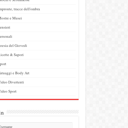
mpronte, tracce dell'ombra
ostre e Musei
ensieri
ersonali
oesia del Giovedi
icette & Sapori
port
atuaggi e Body Art
ideo Divertenti
ideo Sport
in