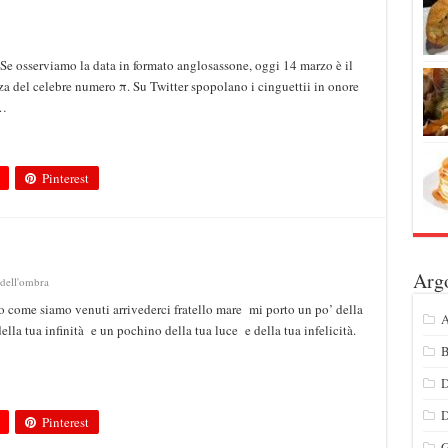
. Se osserviamo la data in formato anglosassone, oggi 14 marzo è il
za del celebre numero π. Su Twitter spopolano i cinguettii in onore
 …
Pinterest
Arg
 dell'ombra
o come siamo venuti arrivederci fratello mare mi porto un po’ della
A
lla tua infinità e un pochino della tua luce e della tua infelicità.
B
D
Pinterest
G