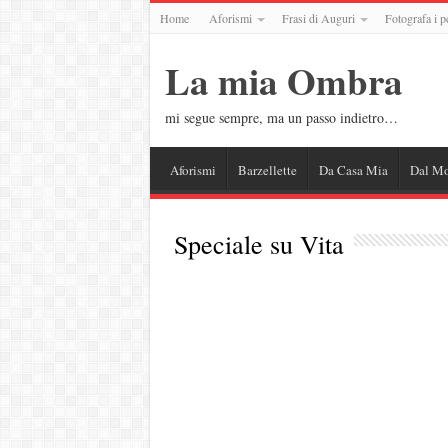
Home
Aforismi
Frasi di Auguri
Fotografa i p
La mia Ombra
mi segue sempre, ma un passo indietro…
Aforismi
Barzellette
Da Casa Mia
Dal M
Speciale su
Vita