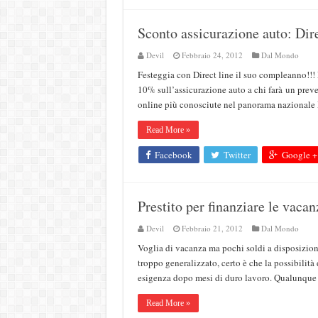
Sconto assicurazione auto: Dir
Devil
Febbraio 24, 2012
Dal Mondo
Festeggia con Direct line il suo compleanno!!! Pe
10% sull’assicurazione auto a chi farà un prev
online più conosciute nel panorama nazionale 
Read More »
Facebook
Twitter
Google +
Prestito per finanziare le vacan
Devil
Febbraio 21, 2012
Dal Mondo
Voglia di vacanza ma pochi soldi a disposizion
troppo generalizzato, certo è che la possibilità
esigenza dopo mesi di duro lavoro. Qualunque s
Read More »