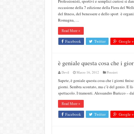
Professionisti, sportivi e semplici curiosi si
occasione della 7 edizione della Fiera del Wel
del fitness, del benessere e dello sport è orga
Romagna, …
Read More »
Facebook
Twitter
Google +
è geniale questa cosa che i gior
Devil
Marzo 16, 2012
Pensieri
Sapete, è geniale questa cosa che i giorni finisc
giorni. Sembra scontato, ma c’è del genio. E là 
spettacolo. I tramonti. Alessandro Baricco – d
Read More »
Facebook
Twitter
Google +