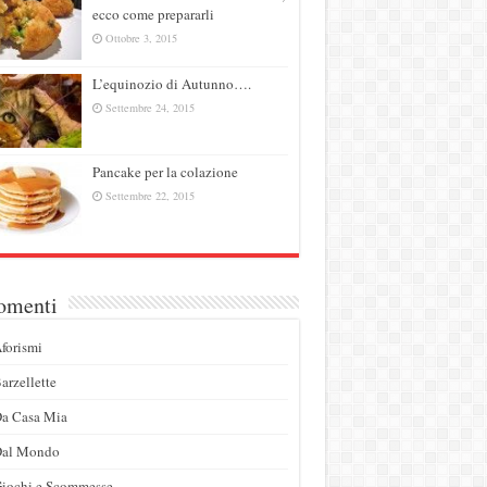
ecco come prepararli
Ottobre 3, 2015
L’equinozio di Autunno….
Settembre 24, 2015
Pancake per la colazione
Settembre 22, 2015
omenti
forismi
arzellette
a Casa Mia
Dal Mondo
iochi e Scommesse