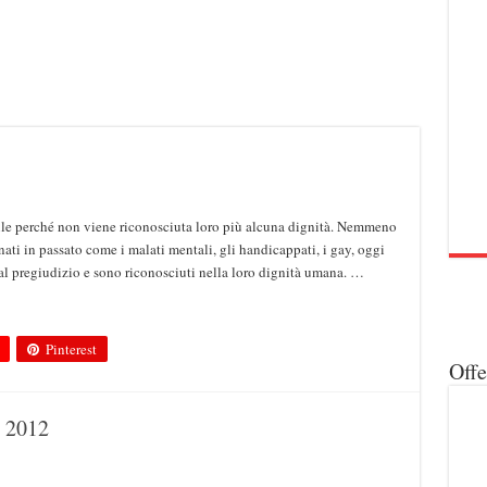
ibile perché non viene riconosciuta loro più alcuna dignità. Nemmeno
inati in passato come i malati mentali, gli handicappati, i gay, oggi
l pregiudizio e sono riconosciuti nella loro dignità umana. …
Pinterest
Off
 2012