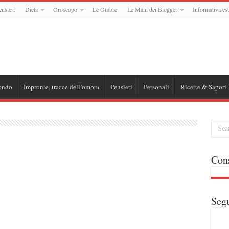
ensieri
Dieta
Oroscopo
Le Ombre
Le Mani dei Blogger
Informativa est
ondo
Impronte, tracce dell’ombra
Pensieri
Personali
Ricette & Sapori
Cons
Segu