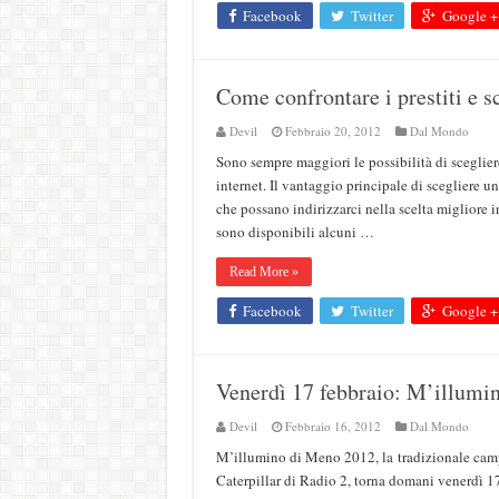
Facebook
Twitter
Google +
Come confrontare i prestiti e s
Devil
Febbraio 20, 2012
Dal Mondo
Sono sempre maggiori le possibilità di sceglier
internet. Il vantaggio principale di scegliere u
che possano indirizzarci nella scelta migliore i
sono disponibili alcuni …
Read More »
Facebook
Twitter
Google +
Venerdì 17 febbraio: M’illumi
Devil
Febbraio 16, 2012
Dal Mondo
M’illumino di Meno 2012, la tradizionale cam
Caterpillar di Radio 2, torna domani venerdì 17 