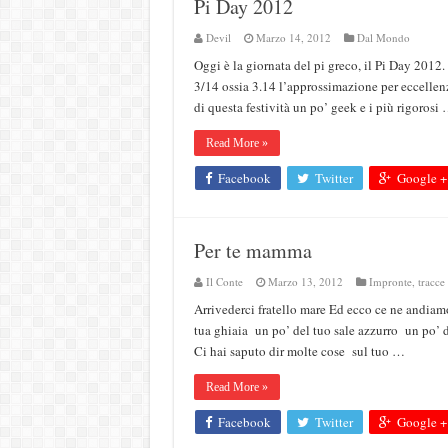
Pi Day 2012
Devil
Marzo 14, 2012
Dal Mondo
Oggi è la giornata del pi greco, il Pi Day 2012
3/14 ossia 3.14 l’approssimazione per eccellen
di questa festività un po’ geek e i più rigorosi
Read More »
Facebook
Twitter
Google +
Per te mamma
Il Conte
Marzo 13, 2012
Impronte, tracce
Arrivederci fratello mare Ed ecco ce ne andiam
tua ghiaia un po’ del tuo sale azzurro un po’ de
Ci hai saputo dir molte cose sul tuo …
Read More »
Facebook
Twitter
Google +