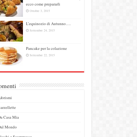
ecco come prepararli
Ottobre 3, 2015
L’equinozio di Autunno….
Settembre 24, 2015
Pancake per la colazione
Settembre 22, 2015
omenti
forismi
arzellette
a Casa Mia
Dal Mondo
iochi e Scommesse