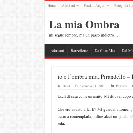
Home
Aforismi
Frasi di Auguri
Fotografa i p
La mia Ombra
mi segue sempre, ma un passo indietro…
Aforismi
Barzellette
Da Casa Mia
Dal M
io e l’ombra mia..Pirandello – 
Devil
Gennaio 31, 2010
Pensieri
Uscii di casa come un matto. Mi ritrovai dopo 
Che ero andato a far lì? Mi guardai attorno; p
tratto a contemplarla; infine alzai un piede r
mia.