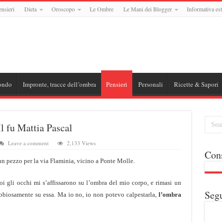
ensieri
Dieta
Oroscopo
Le Ombre
Le Mani dei Blogger
Informativa est
ondo
Impronte, tracce dell’ombra
Pensieri
Personali
Ricette & Sapori
Il fu Mattia Pascal
Leave a comment
2,133 Views
Cons
un pezzo per la via Flaminia, vicino a Ponte Molle.
oi gli occhi mi s’affissarono su l’ombra del mio corpo, e rimasi un
Segu
abbiosamente su essa. Ma io no, io non potevo calpestarla,
l’ombra