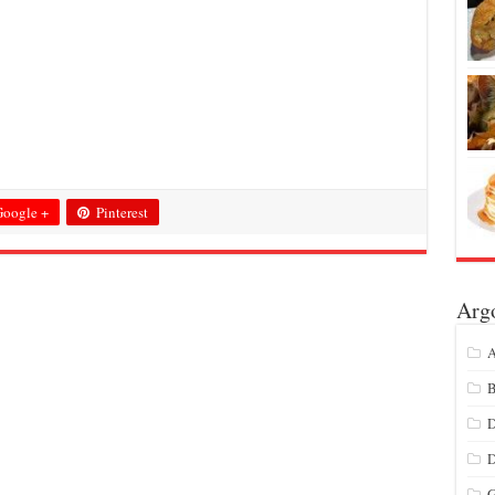
oogle +
Pinterest
Arg
A
B
D
G