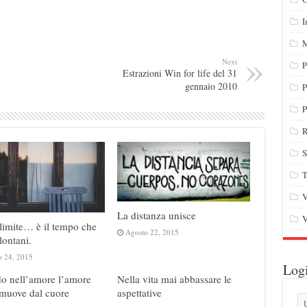
I
M
Next
P
Estrazioni Win for life del 31
gennaio 2010
P
P
R
S
T
V
La distanza unisce
V
 limite… è il tempo che
Agosto 22, 2015
lontani.
o 24, 2015
Log
do nell’amore l’amore
Nella vita mai abbassare le
 muove dal cuore
aspettative