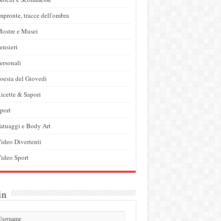
mpronte, tracce dell'ombra
ostre e Musei
ensieri
ersonali
oesia del Giovedi
icette & Sapori
port
atuaggi e Body Art
ideo Divertenti
ideo Sport
in