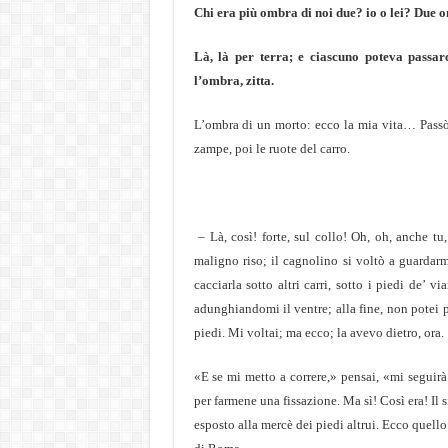
Chi era più ombra di noi due? io o lei? Due 
Là, là per terra; e ciascuno poteva passar
l’ombra, zitta.
L’ombra di un morto: ecco la mia vita… Passò u
zampe, poi le ruote del carro.
– Là, così! forte, sul collo! Oh, oh, anche tu
maligno riso; il cagnolino si voltò a guardarm
cacciarla sotto altri carri, sotto i piedi de
adunghiandomi il ventre; alla fine, non potei
piedi. Mi voltai; ma ecco; la avevo dietro, ora.
«E se mi metto a correre,» pensai, «mi seguirà!
per farmene una fissazione. Ma sì! Così era! Il s
esposto alla mercè dei piedi altrui. Ecco quello