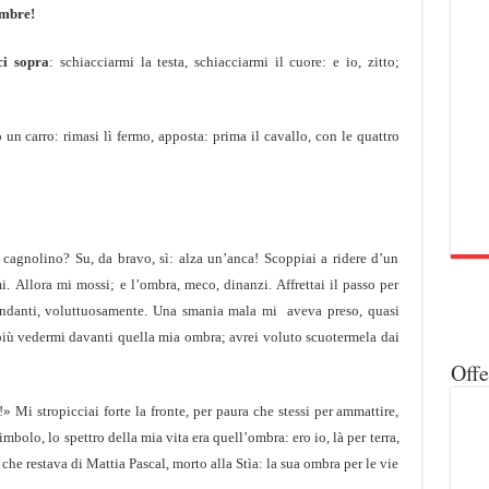
ombre!
ci sopra
: schiacciarmi la testa, schiacciarmi il cuore: e io, zitto;
n carro: rimasi lì fermo, apposta: prima il cavallo, con le quattro
, cagnolino? Su, da bravo, sì: alza un’anca! Scoppiai a ridere d’un
i. Allora mi mossi; e l’ombra, meco, dinanzi. Affrettai il passo per
’ viandanti, voluttuosamente. Una smania mala mi aveva preso, quasi
 più vedermi davanti quella mia ombra; avrei voluto scuotermela dai
Off
» Mi stropicciai forte la fronte, per paura che stessi per ammattire,
imbolo, lo spettro della mia vita era quell’ombra: ero io, là per terra,
 che restava di Mattia Pascal, morto alla Stìa: la sua ombra per le vie