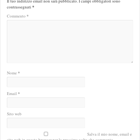
Il tuo indirizzo email non sarà pubblicato.
I campi obbligatori sono
*
contrassegnati
*
Commento
*
Nome
*
Email
Sito web
Salva il mio nome, email e
sito web in questo browser per la prossima volta che commento.