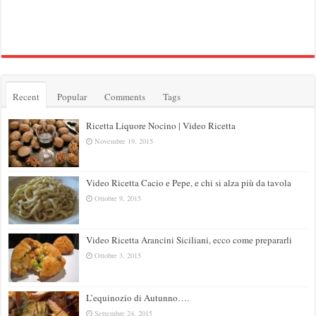
Recent
Popular
Comments
Tags
Ricetta Liquore Nocino | Video Ricetta
Novembre 19, 2015
Video Ricetta Cacio e Pepe, e chi si alza più da tavola
Ottobre 9, 2015
Video Ricetta Arancini Siciliani, ecco come prepararli
Ottobre 3, 2015
L’equinozio di Autunno….
Settembre 24, 2015